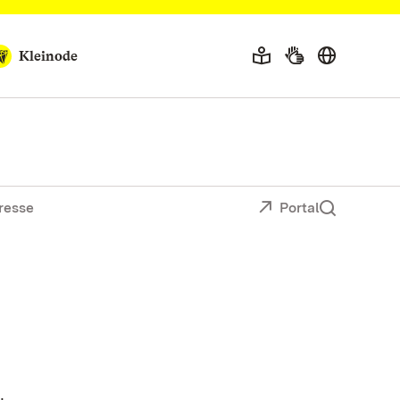
Kleinode
resse
Portal