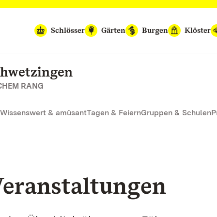
Schlösser
Gärten
Burgen
Klöster
chwetzingen
SCHEM RANG
Wissenswert & amüsant
Tagen & Feiern
Gruppen & Schulen
P
eranstaltungen