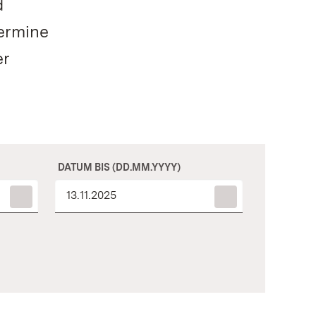
d
ermine
er
DATUM BIS (DD.MM.YYYY)