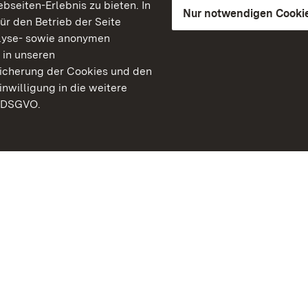
seiten-Erlebnis zu bieten. In
Nur notwendigen Cooki
für den Betrieb der Seite
lyse- sowie anonymen
 in unseren
peicherung der Cookies und den
inwilligung in die weitere
) DSGVO.
Staatliche Schlösser un
Baden-Württemberg
Kontakt
FAQ
Impressum
Datenschutz
Gebärdensprache
Leichte Sprache
Erklärung zur Barrierefre
BITV-konform (geprüfte S