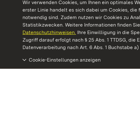
Wir verwenden Cookies, um Ihnen ein optimales Web
erster Linie handelt es sich dabei um Cookies, die 
notwendig sind. Zudem nutzen wir Cookies zu Ana
Statistikzwecken. Weitere Informationen finden Sie
Datenschutzhinweisen.
Ihre Einwilligung in die S
Kommen. Staunen. Genießen.
Zugriff darauf erfolgt nach § 25 Abs. 1 TTDSG, die E
Datenverarbeitung nach Art. 6 Abs. 1 Buchstabe a
Cookie-Einstellungen anzeigen
Schloss und Schlossgarten Schwetzingen