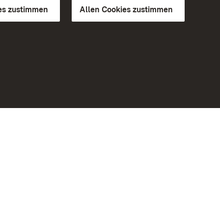
es zustimmen
Allen Cookies zustimmen
d Gärten
Weiteres
Portal
Monumente
Besuchen Sie uns auf Facebook
Besuchen Sie uns auf Instagram
Besuchen Sie uns auf Youtube
Lernen Sie unsere Apps kennen
iheit
Google Play Store
eiten)
App Store für iPhone