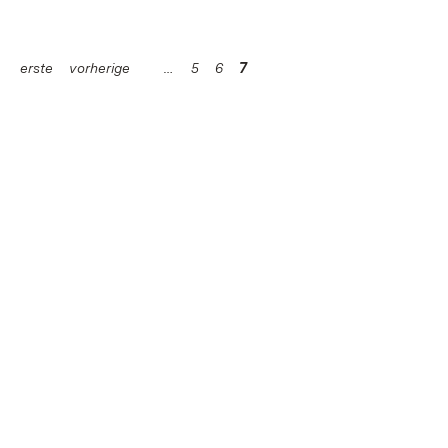
erste
vorherige
5
6
7