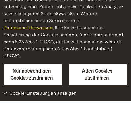
notwendig sind. Zudem nutzen wir Cookies zu Analyse-
sowie anonymen Statistikzwecken. Weitere
Informationen finden Sie in unseren
Datenschutzhinweisen.
Ihre Einwilligung in die
Schloss und Schlossgarten Schwetzingen
Speicherung der Cookies und den Zugriff darauf erfolgt
nach § 25 Abs. 1 TTDSG, die Einwilligung in die weitere
Staatliche Schlösser und Gärten Baden-Württemberg
Datenverarbeitung nach Art. 6 Abs. 1 Buchstabe a)
DSGVO.
Kontakt
FAQ
Impressum
Datenschutz
Gebärdensprache
Leichte Sprache
Erklärung zur Barrierefreiheit
Nur notwendigen
Allen Cookies
BITV-konform (geprüfte Seiten)
Cookies zustimmen
zustimmen
Cookie-Einstellungen anzeigen
Weiteres
Portal
Monumente
Besuchen Sie uns auf
Facebook
Besuchen Sie uns auf