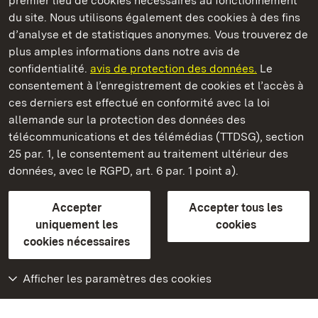
premier lieu de cookies nécessaires au fonctionnement
du site. Nous utilisons également des cookies à des fins
d’analyse et de statistiques anonymes. Vous trouverez de
plus amples informations dans notre avis de
Château et parc de Schwetzingen
confidentialité.
avis de protection des données.
Le
consentement à l’enregistrement de cookies et l’accès à
Châteaux et jardins publics du Bade-Wurtemberg
ces derniers est effectué en conformité avec la loi
allemande sur la protection des données des
Contact et informations
FAQ et réponses
Mentions légales
télécommunications et des télémédias (TTDSG), section
Protection des données
25 par. 1, le consentement au traitement ultérieur des
Explications sur l’accessibilité
données, avec le RGPD, art. 6 par. 1 point a).
BITV-konform (geprüfte Seiten)
Accepter
Accepter tous les
plus loin
uniquement les
cookies
cookies nécessaires
Accueil
Monuments
Afficher les paramètres des cookies
Rendez-nous visite
sur Facebook
Rendez-nous visite