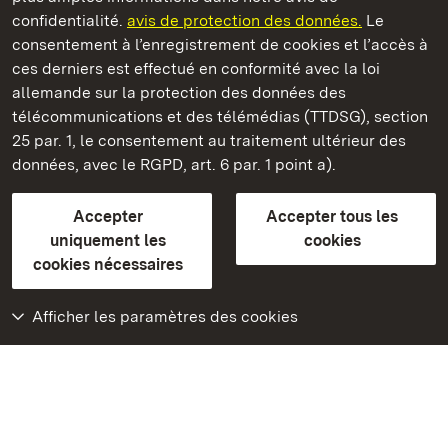
Château et parc de Schwetzingen
confidentialité.
avis de protection des données.
Le
consentement à l’enregistrement de cookies et l’accès à
Châteaux et jardins publics du Bade-Wurtemberg
ces derniers est effectué en conformité avec la loi
allemande sur la protection des données des
Contact et informations
FAQ et réponses
Mentions légales
télécommunications et des télémédias (TTDSG), section
Protection des données
25 par. 1, le consentement au traitement ultérieur des
Explications sur l’accessibilité
données, avec le RGPD, art. 6 par. 1 point a).
BITV-konform (geprüfte Seiten)
Accepter
Accepter tous les
plus loin
uniquement les
cookies
cookies nécessaires
Accueil
Monuments
Afficher les paramètres des cookies
Rendez-nous visite
sur Facebook
Rendez-nous visite
sur Instagram
Rendez-nous visite
sur YouTube