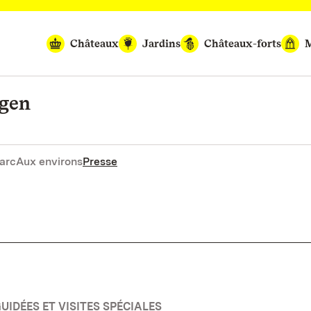
Châteaux
Jardins
Châteaux-forts
M
ngen
arc
Aux environs
Presse
UIDÉES ET VISITES SPÉCIALES