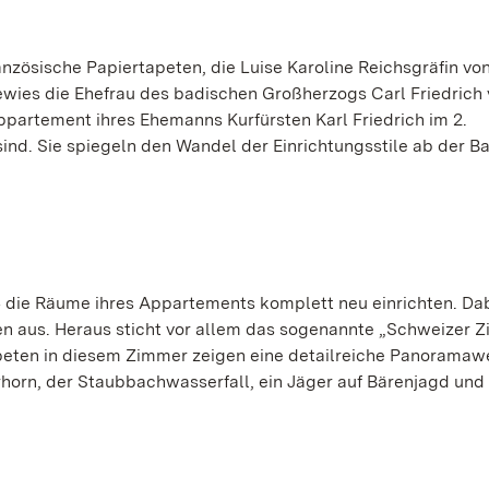
anzösische Papiertapeten, die Luise Karoline Reichsgräfin vo
wies die Ehefrau des badischen Großherzogs Carl Friedrich 
partement ihres Ehemanns Kurfürsten Karl Friedrich im 2.
nd. Sie spiegeln den Wandel der Einrichtungsstile ab der Ba
4 die Räume ihres Appartements komplett neu einrichten. Da
en aus. Heraus sticht vor allem das sogenannte „Schweizer 
peten in diesem Zimmer zeigen eine detailreiche Panoramawe
horn, der Staubbachwasserfall, ein Jäger auf Bärenjagd und 