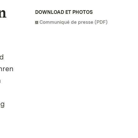
n
DOWNLOAD ET PHOTOS
Communiqué de presse (PDF)
nd
hren
h
ng