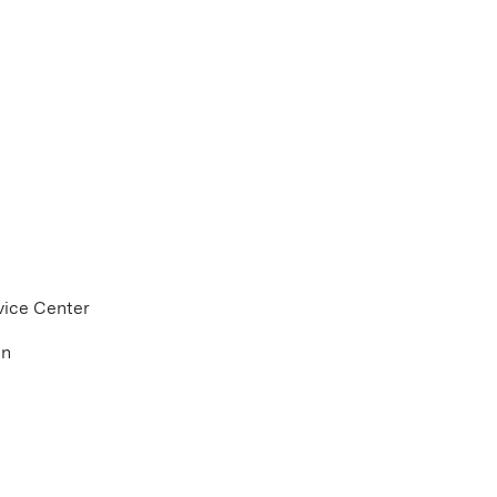
vice Center
en