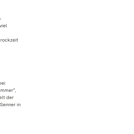
n
viel
rockzeit
bei
Zimmer“,
lt der
Senner in