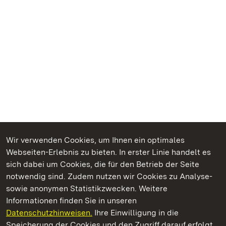
Wir verwenden Cookies, um Ihnen ein optimales
Webseiten-Erlebnis zu bieten. In erster Linie handelt es
Kommen. Staunen. Genießen.
sich dabei um Cookies, die für den Betrieb der Seite
notwendig sind. Zudem nutzen wir Cookies zu Analyse-
sowie anonymen Statistikzwecken. Weitere
Informationen finden Sie in unseren
Datenschutzhinweisen.
Ihre Einwilligung in die
Schloss und Schlossgarten Schwetzingen
Speicherung der Cookies und den Zugriff darauf erfolgt