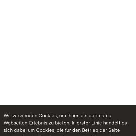
Wir verwenden Cookies, um Ihnen ein optimales
Webseiten-Erlebnis zu bieten. In erster Linie handelt es
Kommen. Staunen. Genießen.
sich dabei um Cookies, die für den Betrieb der Seite