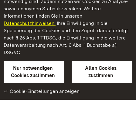
notwendig sind. Zudem nutzen wir Cookies zu Analyse-
sowie anonymen Statistikzwecken. Weitere
Informationen finden Sie in unseren
Datenschutzhinweisen.
Ihre Einwilligung in die
Schloss und Schlossgarten Schwetzingen
Speicherung der Cookies und den Zugriff darauf erfolgt
nach § 25 Abs. 1 TTDSG, die Einwilligung in die weitere
Staatliche Schlösser und Gärten Baden-Württemberg
Datenverarbeitung nach Art. 6 Abs. 1 Buchstabe a)
DSGVO.
Kontakt
FAQ
Impressum
Datenschutz
Gebärdensprache
Leichte Sprache
Erklärung zur Barrierefreiheit
Nur notwendigen
Allen Cookies
BITV-konform (geprüfte Seiten)
Cookies zustimmen
zustimmen
Cookie-Einstellungen anzeigen
Weiteres
Portal
Monumente
Besuchen Sie uns auf
Facebook
Besuchen Sie uns auf
Instagram