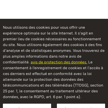
Nous utilisons des cookies pour vous offrir une
Châteaux et jardins publics du Bade-Wurtemberg
expérience optimale sur le site Internet. Il s’agit en
premier lieu de cookies nécessaires au fonctionnement
du site. Nous utilisons également des cookies à des fins
d’analyse et de statistiques anonymes. Vous trouverez de
plus amples informations dans notre avis de
Château et parc de Schwetzingen
confidentialité.
avis de protection des données.
Le
consentement à l’enregistrement de cookies et l’accès à
Châteaux et jardins publics du Bade-Wurtemberg
ces derniers est effectué en conformité avec la loi
allemande sur la protection des données des
Contact et informations
FAQ et réponses
Mentions légales
télécommunications et des télémédias (TTDSG), section
Protection des données
25 par. 1, le consentement au traitement ultérieur des
Explications sur l’accessibilité
données, avec le RGPD, art. 6 par. 1 point a).
BITV-konform (geprüfte Seiten)