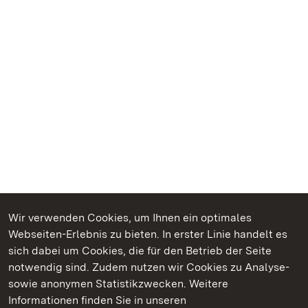
Wir verwenden Cookies, um Ihnen ein optimales
Webseiten-Erlebnis zu bieten. In erster Linie handelt es
Kommen. Staunen. Genießen.
sich dabei um Cookies, die für den Betrieb der Seite
notwendig sind. Zudem nutzen wir Cookies zu Analyse-
sowie anonymen Statistikzwecken. Weitere
Informationen finden Sie in unseren