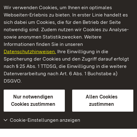
Wir verwenden Cookies, um Ihnen ein optimales
Webseiten-Erlebnis zu bieten. In erster Linie handelt es
Kommen. Staunen. Genießen.
sich dabei um Cookies, die für den Betrieb der Seite
notwendig sind. Zudem nutzen wir Cookies zu Analyse-
sowie anonymen Statistikzwecken. Weitere
Informationen finden Sie in unseren
Datenschutzhinweisen.
Ihre Einwilligung in die
Schloss und Schlossgarten Schwetzingen
Speicherung der Cookies und den Zugriff darauf erfolgt
nach § 25 Abs. 1 TTDSG, die Einwilligung in die weitere
Staatliche Schlösser und Gärten Baden-Württemberg
Datenverarbeitung nach Art. 6 Abs. 1 Buchstabe a)
DSGVO.
Kontakt
FAQ
Impressum
Datenschutz
Gebärdensprache
Leichte Sprache
Erklärung zur Barrierefreiheit
Nur notwendigen
Allen Cookies
BITV-konform (geprüfte Seiten)
Cookies zustimmen
zustimmen
Cookie-Einstellungen anzeigen
Weiteres
Portal
Monumente