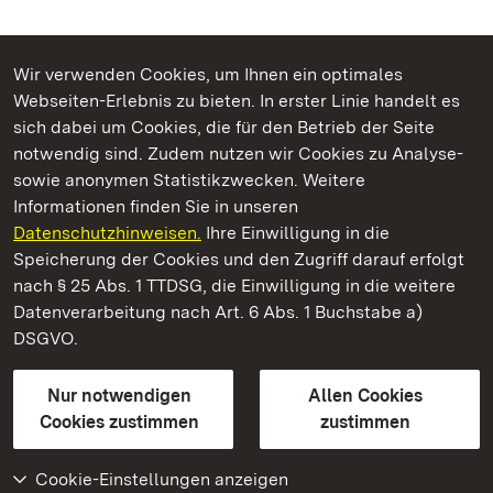
Wir verwenden Cookies, um Ihnen ein optimales
Webseiten-Erlebnis zu bieten. In erster Linie handelt es
Kommen. Staunen. Genießen.
sich dabei um Cookies, die für den Betrieb der Seite
notwendig sind. Zudem nutzen wir Cookies zu Analyse-
sowie anonymen Statistikzwecken. Weitere
Informationen finden Sie in unseren
Datenschutzhinweisen.
Ihre Einwilligung in die
Schloss und Schlossgarten Schwetzingen
Speicherung der Cookies und den Zugriff darauf erfolgt
nach § 25 Abs. 1 TTDSG, die Einwilligung in die weitere
Staatliche Schlösser und Gärten Baden-Württemberg
Datenverarbeitung nach Art. 6 Abs. 1 Buchstabe a)
DSGVO.
Kontakt
FAQ
Impressum
Datenschutz
Gebärdensprache
Leichte Sprache
Erklärung zur Barrierefreiheit
Nur notwendigen
Allen Cookies
BITV-konform (geprüfte Seiten)
Cookies zustimmen
zustimmen
Cookie-Einstellungen anzeigen
Weiteres