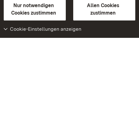
Erklärung zur Barrierefreiheit
Nur notwendigen
Allen Cookies
BITV-konform (geprüfte Seiten)
Cookies zustimmen
zustimmen
Cookie-Einstellungen anzeigen
Weiteres
Portal
Monumente
Besuchen Sie uns auf
Facebook
Besuchen Sie uns auf
Instagram
Besuchen Sie uns auf
Youtube
Lernen Sie unsere Apps
kennen
Google Play Store
App Store für iPhone