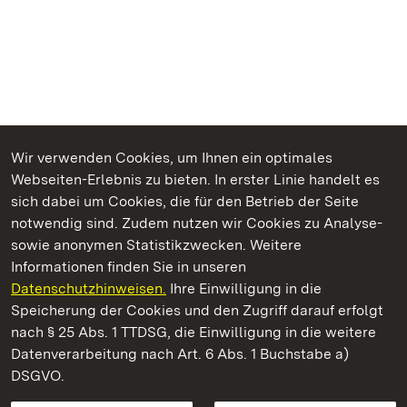
Wir verwenden Cookies, um Ihnen ein optimales
Webseiten-Erlebnis zu bieten. In erster Linie handelt es
Kommen. Staunen. Genießen.
sich dabei um Cookies, die für den Betrieb der Seite
notwendig sind. Zudem nutzen wir Cookies zu Analyse-
sowie anonymen Statistikzwecken. Weitere
Informationen finden Sie in unseren
Datenschutzhinweisen.
Ihre Einwilligung in die
Schloss und Schlossgarten Schwetzingen
Speicherung der Cookies und den Zugriff darauf erfolgt
nach § 25 Abs. 1 TTDSG, die Einwilligung in die weitere
Staatliche Schlösser und Gärten Baden-Württemberg
Datenverarbeitung nach Art. 6 Abs. 1 Buchstabe a)
DSGVO.
Kontakt
FAQ
Impressum
Datenschutz
Gebärdensprache
Leichte Sprache