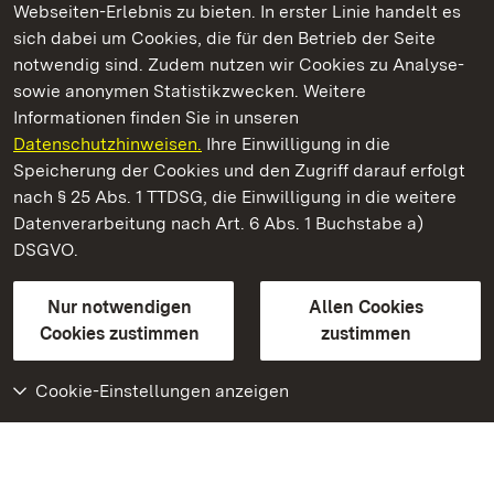
Webseiten-Erlebnis zu bieten. In erster Linie handelt es
Kommen. Staunen. Genießen.
sich dabei um Cookies, die für den Betrieb der Seite
notwendig sind. Zudem nutzen wir Cookies zu Analyse-
sowie anonymen Statistikzwecken. Weitere
Informationen finden Sie in unseren
Datenschutzhinweisen.
Ihre Einwilligung in die
Schloss und Schlossgarten Schwetzingen
Speicherung der Cookies und den Zugriff darauf erfolgt
nach § 25 Abs. 1 TTDSG, die Einwilligung in die weitere
Staatliche Schlösser und Gärten Baden-Württemberg
Datenverarbeitung nach Art. 6 Abs. 1 Buchstabe a)
DSGVO.
Kontakt
FAQ
Impressum
Datenschutz
Gebärdensprache
Leichte Sprache
Erklärung zur Barrierefreiheit
Nur notwendigen
Allen Cookies
BITV-konform (geprüfte Seiten)
Cookies zustimmen
zustimmen
Cookie-Einstellungen anzeigen
Weiteres
Portal
Monumente
Besuchen Sie uns auf
Facebook