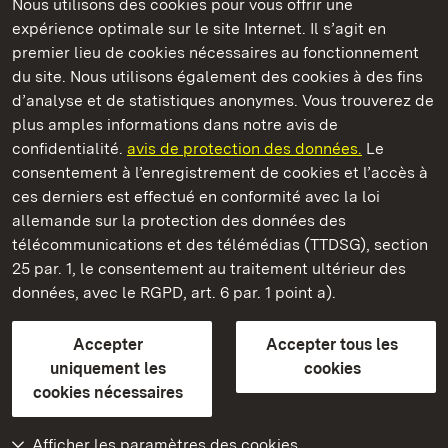
Nous utilisons des cookies pour vous offrir une
Châteaux et jardins publics du Bade-Wurtemberg
expérience optimale sur le site Internet. Il s’agit en
premier lieu de cookies nécessaires au fonctionnement
du site. Nous utilisons également des cookies à des fins
d’analyse et de statistiques anonymes. Vous trouverez de
plus amples informations dans notre avis de
Château et parc de Schwetzingen
confidentialité.
avis de protection des données.
Le
consentement à l’enregistrement de cookies et l’accès à
Châteaux et jardins publics du Bade-Wurtemberg
ces derniers est effectué en conformité avec la loi
allemande sur la protection des données des
Contact et informations
FAQ et réponses
Mentions légales
télécommunications et des télémédias (TTDSG), section
Protection des données
25 par. 1, le consentement au traitement ultérieur des
Explications sur l’accessibilité
données, avec le RGPD, art. 6 par. 1 point a).
BITV-konform (geprüfte Seiten)
Accepter
Accepter tous les
plus loin
uniquement les
cookies
cookies nécessaires
Accueil
Monuments
Afficher les paramètres des cookies
Rendez-nous visite