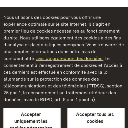
Nous utilisons des cookies pour vous offrir une
Châteaux et jardins publics du Bade-Wurtemberg
expérience optimale sur le site Internet. Il s’agit en
premier lieu de cookies nécessaires au fonctionnement
du site. Nous utilisons également des cookies à des fins
d’analyse et de statistiques anonymes. Vous trouverez de
plus amples informations dans notre avis de
Château et parc de Schwetzingen
confidentialité.
avis de protection des données.
Le
consentement à l’enregistrement de cookies et l’accès à
Châteaux et jardins publics du Bade-Wurtemberg
ces derniers est effectué en conformité avec la loi
allemande sur la protection des données des
Contact et informations
FAQ et réponses
Mentions légales
télécommunications et des télémédias (TTDSG), section
Protection des données
25 par. 1, le consentement au traitement ultérieur des
Explications sur l’accessibilité
données, avec le RGPD, art. 6 par. 1 point a).
BITV-konform (geprüfte Seiten)
Accepter
Accepter tous les
plus loin
uniquement les
cookies