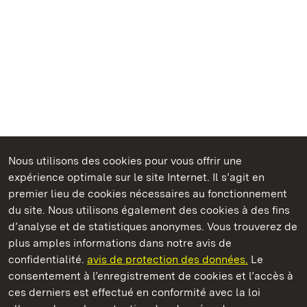
Nous utilisons des cookies pour vous offrir une
Châteaux et jardins publics du Bade-Wurtemberg
expérience optimale sur le site Internet. Il s’agit en
premier lieu de cookies nécessaires au fonctionnement
du site. Nous utilisons également des cookies à des fins
d’analyse et de statistiques anonymes. Vous trouverez de
plus amples informations dans notre avis de
Château et parc de Schwetzingen
confidentialité.
avis de protection des données.
Le
consentement à l’enregistrement de cookies et l’accès à
Châteaux et jardins publics du Bade-Wurtemberg
ces derniers est effectué en conformité avec la loi