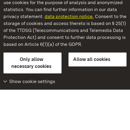
use cookies for the purpose of analysis and anonymized
State Palaces and Gardens of Baden-Wuerttemberg
statistics. You can find further information in our data
privacy statement.
data protection notice.
Consent to the
storage of cookies and access thereto is based on § 25(1)
of the TTDSG (Telecommunications and Telemedia Data
Schwetzingen Palace and Gardens
Protection Act) and consent to further data processing is
based on Article 6(1)(a) of the GDPR.
State Palaces and Gardens of Baden-Wuerttemberg
Only allow
Allow all cookies
Contact us
FAQ
Masthead
Data protection
necessary cookies
Declaration on barrier-free access
BITV-konform (geprüfte Seiten)
Show cookie settings
More
Home
Monuments
Visit our Facebook
page
Visit our Instagram