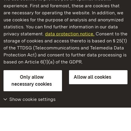
experience. First and foremost, these are cookies that
are necessary for operating the website. In addition, we
use cookies for the purpose of analysis and anonymized
State Palaces and Gardens of Baden-Wuerttemberg
statistics. You can find further information in our data
privacy statement.
data protection notice.
Consent to the
storage of cookies and access thereto is based on § 25(1)
of the TTDSG (Telecommunications and Telemedia Data
Schwetzingen Palace and Gardens
Protection Act) and consent to further data processing is
based on Article 6(1)(a) of the GDPR.
State Palaces and Gardens of Baden-Wuerttemberg
Only allow
Allow all cookies
Contact us
FAQ
Masthead
Data protection
necessary cookies
Declaration on barrier-free access
BITV-konform (geprüfte Seiten)
Show cookie settings
More
Home
Monuments