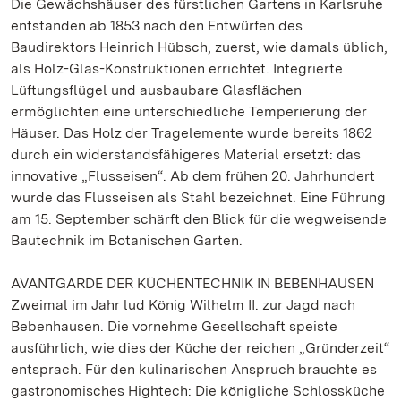
Die Gewächshäuser des fürstlichen Gartens in Karlsruhe
entstanden ab 1853 nach den Entwürfen des
Baudirektors Heinrich Hübsch, zuerst, wie damals üblich,
als Holz-Glas-Konstruktionen errichtet. Integrierte
Lüftungsflügel und ausbaubare Glasflächen
ermöglichten eine unterschiedliche Temperierung der
Häuser. Das Holz der Tragelemente wurde bereits 1862
durch ein widerstandsfähigeres Material ersetzt: das
innovative „Flusseisen“. Ab dem frühen 20. Jahrhundert
wurde das Flusseisen als Stahl bezeichnet. Eine Führung
am 15. September schärft den Blick für die wegweisende
Bautechnik im Botanischen Garten.
AVANTGARDE DER KÜCHENTECHNIK IN BEBENHAUSEN
Zweimal im Jahr lud König Wilhelm II. zur Jagd nach
Bebenhausen. Die vornehme Gesellschaft speiste
ausführlich, wie dies der Küche der reichen „Gründerzeit“
entsprach. Für den kulinarischen Anspruch brauchte es
gastronomisches Hightech: Die königliche Schlossküche