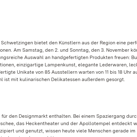
Schwetzingen bietet den Künstlern aus der Region eine perf
ionen. Am Samstag, den 2. und Sonntag, den 3. November kö
ungsreiche Auswahl an handgefertigten Produkten freuen: Bu
tionen, einzigartige Lampenkunst, elegante Lederwaren, lec
ertigte Unikate von 85 Ausstellern warten von 11 bis 18 Uhr au
ohl ist mit kulinarischen Delikatessen außerdem gesorgt.
is für den Designmarkt enthalten. Bei einem Spaziergang dur
oschee, das Heckentheater und der Apollotempel entdeckt 
zipiert und genutzt, wissen heute viele Menschen gerade im