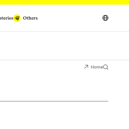
teries
Others
Home