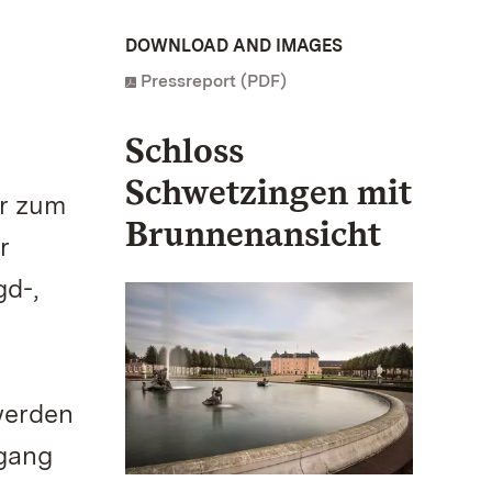
DOWNLOAD AND IMAGES
Pressreport (PDF)
Schloss
Schwetzingen mit
hr zum
Brunnenansicht
r
gd-,
werden
rgang