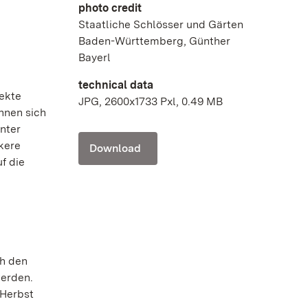
photo credit
Staatliche Schlösser und Gärten
Baden-Württemberg, Günther
Bayerl
technical data
ekte
JPG, 2600x1733 Pxl, 0.49 MB
nnen sich
nter
kere
Download
f die
ch den
werden.
 Herbst