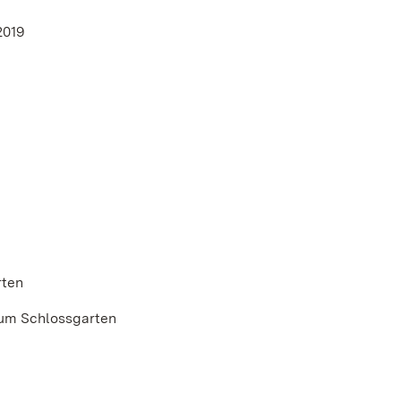
2019
rten
 zum Schlossgarten