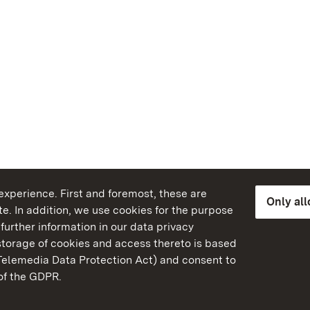
xperience. First and foremost, these are
Only al
e. In addition, we use cookies for the purpose
further information in our data privacy
torage of cookies and access thereto is based
Telemedia Data Protection Act) and consent to
emberg
 of the GDPR.