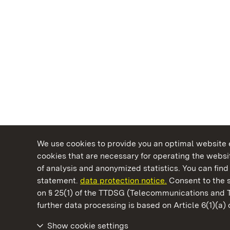
We use cookies to provide you an optimal website e
cookies that are necessary for operating the websit
of analysis and anonymized statistics. You can find 
statement.
data protection notice.
Consent to the s
on § 25(1) of the TTDSG (Telecommunications and 
State Palaces and Gardens of Baden-Wuertt
further data processing is based on Article 6(1)(a)
Show cookie settings