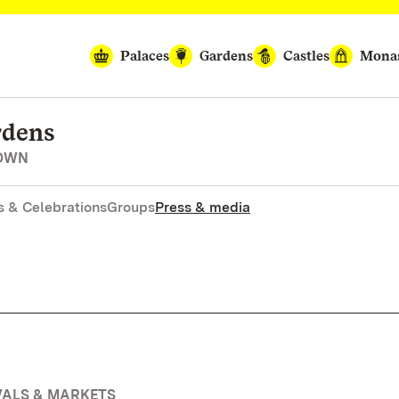
Palaces
Gardens
Castles
Monas
rdens
NOWN
 & Celebrations
Groups
Press & media
VALS & MARKETS