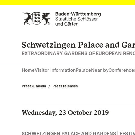
Navigate to main page
Schwetzingen Palace and Ga
EXTRAORDINARY GARDENS OF EUROPEAN RE
Home
Visitor information
Palace
Near by
Conferences
Press & media
Press releases
Wednesday, 23 October 2019
SCHWETZINGEN PALACE AND GARDENS | FESTI