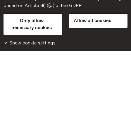
based on Article 6(1)(a) of the GDPR.
State Palaces and Gardens of Baden-Wuerttemberg
Only allow
Allow all cookies
Contact us
FAQ
Masthead
Data protection
necessary cookies
Declaration on barrier-free access
BITV-konform (geprüfte Seiten)
Show cookie settings
More
Home
Monuments
Visit our Facebook
page
Visit our Instagram
page
Visit our YouTube
channel
Get to know our apps
Google Play Store