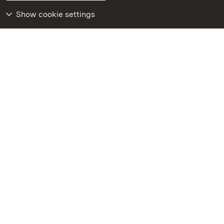
Declaration on barrier-free access
BITV-konform (geprüfte Seiten)
Show cookie settings
More
Home
Monuments
Visit our Facebook
page
Visit our Instagram
page
Visit our YouTube
channel
Get to know our apps
Google Play Store
App Store for iPhone