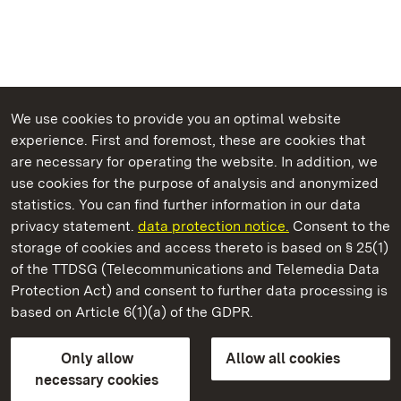
We use cookies to provide you an optimal website
experience. First and foremost, these are cookies that
are necessary for operating the website. In addition, we
use cookies for the purpose of analysis and anonymized
State Palaces and Gardens of Baden-Wuerttemberg
statistics. You can find further information in our data
privacy statement.
data protection notice.
Consent to the
storage of cookies and access thereto is based on § 25(1)
of the TTDSG (Telecommunications and Telemedia Data
Schwetzingen Palace and Gardens
Protection Act) and consent to further data processing is
based on Article 6(1)(a) of the GDPR.
State Palaces and Gardens of Baden-Wuerttemberg
Only allow
Allow all cookies
Contact us
FAQ
Masthead
Data protection
necessary cookies