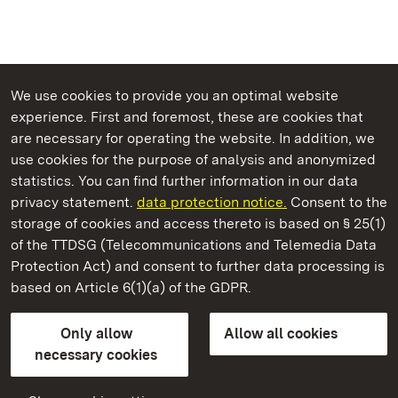
We use cookies to provide you an optimal website
experience. First and foremost, these are cookies that
are necessary for operating the website. In addition, we
use cookies for the purpose of analysis and anonymized
State Palaces and Gardens of Baden-Wuerttemberg
statistics. You can find further information in our data
privacy statement.
data protection notice.
Consent to the
storage of cookies and access thereto is based on § 25(1)
of the TTDSG (Telecommunications and Telemedia Data
Schwetzingen Palace and Gardens
Protection Act) and consent to further data processing is
based on Article 6(1)(a) of the GDPR.
State Palaces and Gardens of Baden-Wuerttemberg
Only allow
Allow all cookies
Contact us
FAQ
Masthead
Data protection
necessary cookies
Declaration on barrier-free access
BITV-konform (geprüfte Seiten)