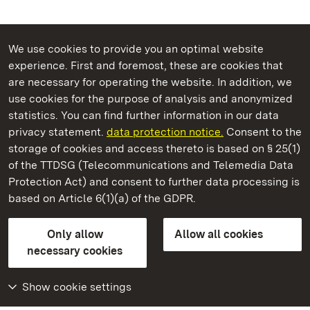
We use cookies to provide you an optimal website
experience. First and foremost, these are cookies that
are necessary for operating the website. In addition, we
use cookies for the purpose of analysis and anonymized
State Palaces and Gardens of Baden-Wuerttemberg
statistics. You can find further information in our data
privacy statement.
data protection notice.
Consent to the
storage of cookies and access thereto is based on § 25(1)
of the TTDSG (Telecommunications and Telemedia Data
Schwetzingen Palace and Gardens
Protection Act) and consent to further data processing is
based on Article 6(1)(a) of the GDPR.
State Palaces and Gardens of Baden-Wuerttemberg
Only allow
Allow all cookies
Contact us
FAQ
Masthead
Data protection
necessary cookies
Declaration on barrier-free access
BITV-konform (geprüfte Seiten)
Show cookie settings