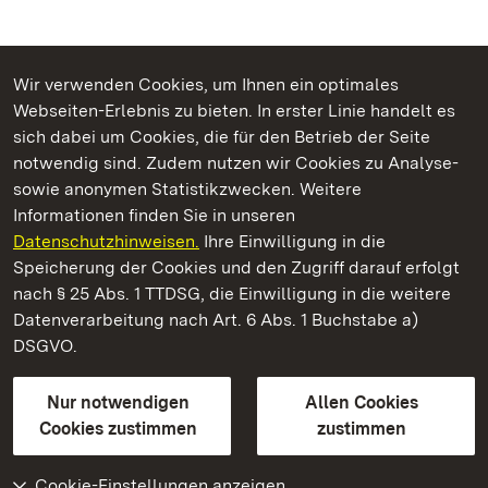
Wir verwenden Cookies, um Ihnen ein optimales
Webseiten-Erlebnis zu bieten. In erster Linie handelt es
Kommen. Staunen. Genießen.
sich dabei um Cookies, die für den Betrieb der Seite
notwendig sind. Zudem nutzen wir Cookies zu Analyse-
sowie anonymen Statistikzwecken. Weitere
Informationen finden Sie in unseren
Datenschutzhinweisen.
Ihre Einwilligung in die
Schloss und Schlossgarten Schwetzingen
Speicherung der Cookies und den Zugriff darauf erfolgt
nach § 25 Abs. 1 TTDSG, die Einwilligung in die weitere
Staatliche Schlösser und Gärten Baden-Württemberg
Datenverarbeitung nach Art. 6 Abs. 1 Buchstabe a)
DSGVO.
Kontakt
FAQ
Impressum
Datenschutz
Gebärdensprache
Leichte Sprache
Erklärung zur Barrierefreiheit
Nur notwendigen
Allen Cookies
BITV-konform (geprüfte Seiten)
Cookies zustimmen
zustimmen
Cookie-Einstellungen anzeigen