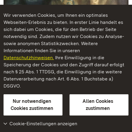
Wir verwenden Cookies, um Ihnen ein optimales
Webseiten-Erlebnis zu bieten. In erster Linie handelt es
sich dabei um Cookies, die für den Betrieb der Seite
notwendig sind. Zudem nutzen wir Cookies zu Analyse-
Wohl Françoise Després-Verneuil († 1765), spätere Gräfin
sowie anonymen Statistikzwecken. Weitere
von Parkstein, mit Sohn oder Tochter
Informationen finden Sie in unseren
Johann Wilhelm Hoffnas (1727 – 1795), attr.
Datenschutzhinweisen.
Ihre Einwilligung in die
94 x 75 cm (110 x 90 cm inkl. Rahmen)
Speicherung der Cookies und den Zugriff darauf erfolgt
wohl 1764/65
nach § 25 Abs. 1 TTDSG, die Einwilligung in die weitere
Datenverarbeitung nach Art. 6 Abs. 1 Buchstabe a)
Carl Theodor unterhielt im Laufe seines Lebens diverse
DSGVO.
Liebschaften mit jungen Frauen, die zumeist am
Hoftheater als Tänzerinnen oder Schauspielerinnen
Nur notwendigen
Allen Cookies
beschäftigt waren. Die Zahl seiner unehelichen Kinder
Cookies zustimmen
zustimmen
wird gerne legendenhaft in die Dutzende gehend
übertrieben, tatsächlich weiß man gesichert von sieben
Cookie-Einstellungen anzeigen
Sprösslingen aus seinen Liaisons, von denen sechs das
Erwachsenenalter erreichten.