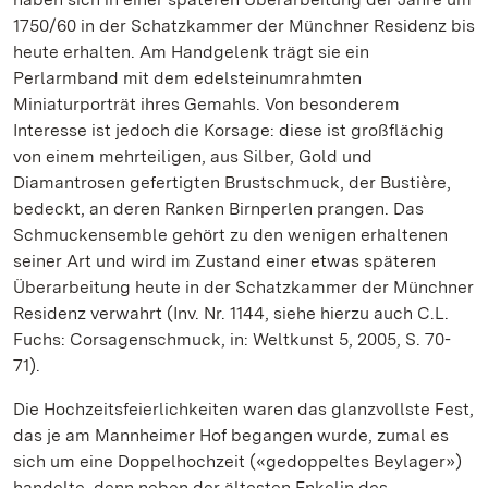
1750/60 in der Schatzkammer der Münchner Residenz bis
heute erhalten. Am Handgelenk trägt sie ein
Perlarmband mit dem edelsteinumrahmten
Miniaturporträt ihres Gemahls. Von besonderem
Interesse ist jedoch die Korsage: diese ist großflächig
von einem mehrteiligen, aus Silber, Gold und
Diamantrosen gefertigten Brustschmuck, der Bustière,
bedeckt, an deren Ranken Birnperlen prangen. Das
Schmuckensemble gehört zu den wenigen erhaltenen
seiner Art und wird im Zustand einer etwas späteren
Überarbeitung heute in der Schatzkammer der Münchner
Residenz verwahrt (Inv. Nr. 1144, siehe hierzu auch C.L.
Fuchs: Corsagenschmuck, in: Weltkunst 5, 2005, S. 70-
71).
Die Hochzeitsfeierlichkeiten waren das glanzvollste Fest,
das je am Mannheimer Hof begangen wurde, zumal es
sich um eine Doppelhochzeit («gedoppeltes Beylager»)
handelte, denn neben der ältesten Enkelin des