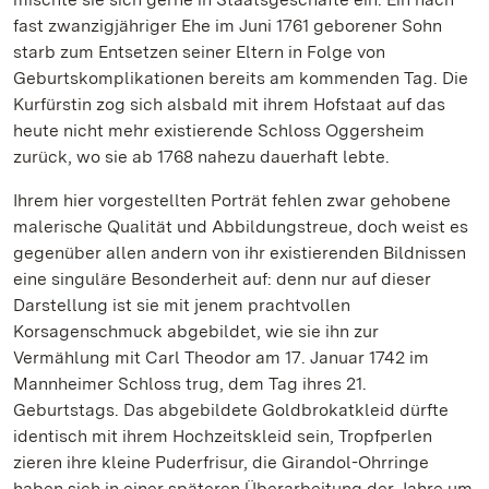
fast zwanzigjähriger Ehe im Juni 1761 geborener Sohn
starb zum Entsetzen seiner Eltern in Folge von
Geburtskomplikationen bereits am kommenden Tag. Die
Kurfürstin zog sich alsbald mit ihrem Hofstaat auf das
heute nicht mehr existierende Schloss Oggersheim
zurück, wo sie ab 1768 nahezu dauerhaft lebte.
Ihrem hier vorgestellten Porträt fehlen zwar gehobene
malerische Qualität und Abbildungstreue, doch weist es
gegenüber allen andern von ihr existierenden Bildnissen
eine singuläre Besonderheit auf: denn nur auf dieser
Darstellung ist sie mit jenem prachtvollen
Korsagenschmuck abgebildet, wie sie ihn zur
Vermählung mit Carl Theodor am 17. Januar 1742 im
Mannheimer Schloss trug, dem Tag ihres 21.
Geburtstags. Das abgebildete Goldbrokatkleid dürfte
identisch mit ihrem Hochzeitskleid sein, Tropfperlen
zieren ihre kleine Puderfrisur, die Girandol-Ohrringe
haben sich in einer späteren Überarbeitung der Jahre um