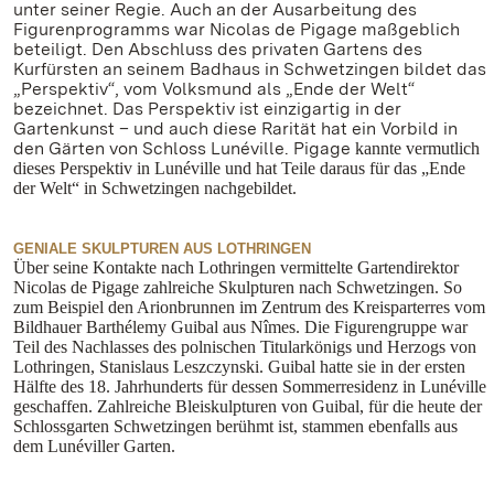
unter seiner Regie. Auch an der Ausarbeitung des
Figurenprogramms war Nicolas de Pigage maßgeblich
beteiligt. Den Abschluss des privaten Gartens des
Kurfürsten an seinem Badhaus in Schwetzingen bildet das
„Perspektiv“, vom Volksmund als „Ende der Welt“
bezeichnet. Das Perspektiv ist einzigartig in der
Gartenkunst – und auch diese Rarität hat ein Vorbild in
den Gärten von Schloss Lunéville. Pigage
kannte vermutlich
dieses Perspektiv in Lunéville und hat Teile daraus für das „Ende
der Welt“ in Schwetzingen nachgebildet.
GENIALE SKULPTUREN AUS LOTHRINGEN
Über seine Kontakte nach Lothringen vermittelte Gartendirektor
Nicolas de Pigage zahlreiche Skulpturen nach Schwetzingen. So
zum Beispiel den Arionbrunnen im Zentrum des Kreisparterres vom
Bildhauer Barthélemy Guibal aus Nîmes.
Die Figurengruppe war
Teil des Nachlasses des polnischen Titularkönigs und Herzogs von
Lothringen, Stanislaus Leszczynski.
Guibal
hatte sie in der ersten
Hälfte des 18. Jahrhunderts für dessen Sommerresidenz in Lunéville
geschaffen.
Zahlreiche Bleiskulpturen von Guibal, für die heute der
Schlossgarten Schwetzingen berühmt ist, stammen ebenfalls aus
dem Lunéviller Garten.