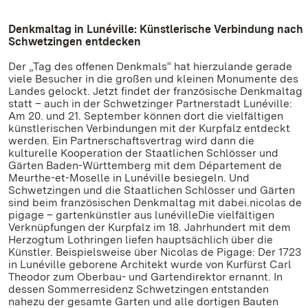
Denkmaltag in Lunéville: Künstlerische Verbindung nach
Schwetzingen entdecken
Der „Tag des offenen Denkmals“ hat hierzulande gerade
viele Besucher in die großen und kleinen Monumente des
Landes gelockt. Jetzt findet der französische Denkmaltag
statt – auch in der Schwetzinger Partnerstadt Lunéville:
Am 20. und 21. September können dort die vielfältigen
künstlerischen Verbindungen mit der Kurpfalz entdeckt
werden. Ein Partnerschaftsvertrag wird dann die
kulturelle Kooperation der Staatlichen Schlösser und
Gärten Baden-Württemberg mit dem Département de
Meurthe-et-Moselle in Lunéville besiegeln. Und
Schwetzingen und die Staatlichen Schlösser und Gärten
sind beim französischen Denkmaltag mit dabei.nicolas de
pigage – gartenkünstler aus lunévilleDie vielfältigen
Verknüpfungen der Kurpfalz im 18. Jahrhundert mit dem
Herzogtum Lothringen liefen hauptsächlich über die
Künstler. Beispielsweise über Nicolas de Pigage: Der 1723
in Lunéville geborene Architekt wurde von Kurfürst Carl
Theodor zum Oberbau- und Gartendirektor ernannt. In
dessen Sommerresidenz Schwetzingen entstanden
nahezu der gesamte Garten und alle dortigen Bauten