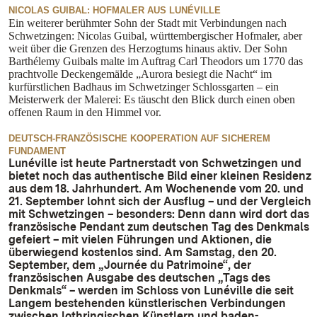
NICOLAS GUIBAL: HOFMALER AUS LUNÉVILLE
Ein weiterer berühmter Sohn der Stadt mit Verbindungen nach
Schwetzingen: Nicolas Guibal, württembergischer Hofmaler, aber
weit über die Grenzen des Herzogtums hinaus aktiv. Der Sohn
Barthélemy Guibals malte im Auftrag Carl Theodors um 1770 das
prachtvolle Deckengemälde „
Aurora besiegt die Nacht“ im
kurfürstlichen Badhaus im Schwetzinger Schlossgarten – ein
Meisterwerk der Malerei: E
s täuscht den Blick durch einen oben
offenen Raum in den Himmel vor.
DEUTSCH-FRANZÖSISCHE KOOPERATION AUF SICHEREM
FUNDAMENT
Lunéville ist heute Partnerstadt von Schwetzingen und
bietet noch das authentische Bild einer kleinen Residenz
aus dem 18. Jahrhundert. Am Wochenende vom 20. und
21. September lohnt sich der Ausflug – und der Vergleich
mit Schwetzingen – besonders: Denn dann wird dort das
französische Pendant zum deutschen Tag des Denkmals
gefeiert – mit vielen Führungen und Aktionen, die
überwiegend kostenlos sind. Am Samstag, den 20.
September, dem „Journée du Patrimoine“, der
französischen Ausgabe des deutschen „Tags des
Denkmals“ – werden im Schloss von Lunéville die seit
Langem bestehenden künstlerischen Verbindungen
zwischen lothringischen Künstlern und baden-