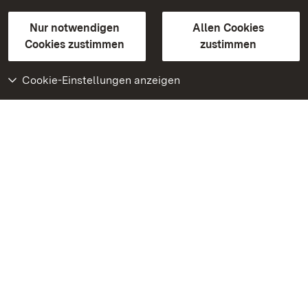
Gebärdensprache
Leichte Sprache
Erklärung zur Barrierefreiheit
Nur notwendigen
Allen Cookies
BITV-konform (geprüfte Seiten)
Cookies zustimmen
zustimmen
Cookie-Einstellungen anzeigen
Weiteres
Portal
Monumente
Besuchen Sie uns auf
Facebook
Besuchen Sie uns auf
Instagram
Besuchen Sie uns auf
Youtube
Lernen Sie unsere Apps
kennen
Google Play Store
App Store für iPhone