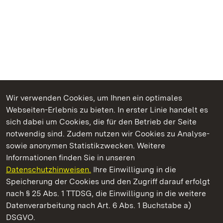
Wir verwenden Cookies, um Ihnen ein optimales
Webseiten-Erlebnis zu bieten. In erster Linie handelt es
Kommen. Staunen. Genießen.
sich dabei um Cookies, die für den Betrieb der Seite
notwendig sind. Zudem nutzen wir Cookies zu Analyse-
sowie anonymen Statistikzwecken. Weitere
Informationen finden Sie in unseren
Datenschutzhinweisen.
Ihre Einwilligung in die
Schloss und Schlossgarten Schwetzingen
Speicherung der Cookies und den Zugriff darauf erfolgt
nach § 25 Abs. 1 TTDSG, die Einwilligung in die weitere
Staatliche Schlösser und Gärten Baden-Württemberg
Datenverarbeitung nach Art. 6 Abs. 1 Buchstabe a)
DSGVO.
Kontakt
FAQ
Impressum
Datenschutz