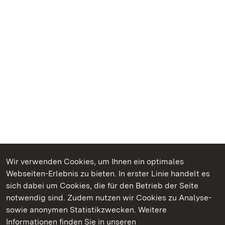
Wir verwenden Cookies, um Ihnen ein optimales
Webseiten-Erlebnis zu bieten. In erster Linie handelt es
Kommen. Staunen. Genießen.
sich dabei um Cookies, die für den Betrieb der Seite
notwendig sind. Zudem nutzen wir Cookies zu Analyse-
sowie anonymen Statistikzwecken. Weitere
Informationen finden Sie in unseren