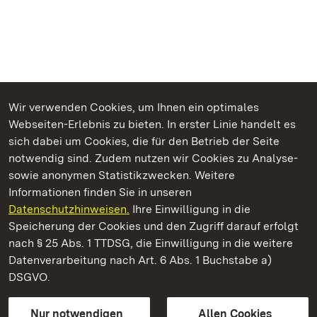
Wir verwenden Cookies, um Ihnen ein optimales
Webseiten-Erlebnis zu bieten. In erster Linie handelt es
Kommen. Staunen. Genießen.
sich dabei um Cookies, die für den Betrieb der Seite
notwendig sind. Zudem nutzen wir Cookies zu Analyse-
sowie anonymen Statistikzwecken. Weitere
Informationen finden Sie in unseren
Datenschutzhinweisen.
Ihre Einwilligung in die
Schloss und Schlossgarten Schwetzingen
Speicherung der Cookies und den Zugriff darauf erfolgt
nach § 25 Abs. 1 TTDSG, die Einwilligung in die weitere
Staatliche Schlösser und Gärten Baden-Württemberg
Datenverarbeitung nach Art. 6 Abs. 1 Buchstabe a)
DSGVO.
Kontakt
FAQ
Impressum
Datenschutz
Gebärdensprache
Leichte Sprache
Erklärung zur Barrierefreiheit
Nur notwendigen
Allen Cookies