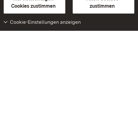
BITV-konform (geprüfte Seiten)
Cookies zustimmen
zustimmen
Cookie-Einstellungen anzeigen
Weiteres
Portal
Monumente
Besuchen Sie uns auf
Facebook
Besuchen Sie uns auf
Instagram
Besuchen Sie uns auf
Youtube
Lernen Sie unsere Apps
kennen
Google Play Store
App Store für iPhone