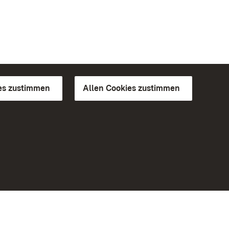
es zustimmen
Allen Cookies zustimmen
d Gärten
Weiteres
Portal
Monumente
Besuchen Sie uns auf Facebook
Besuchen Sie uns auf Instagram