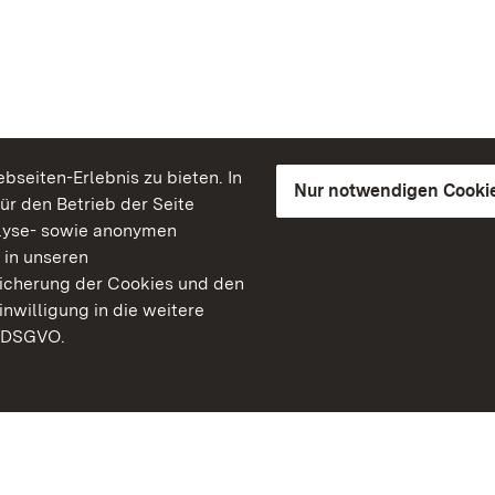
seiten-Erlebnis zu bieten. In
Nur notwendigen Cooki
für den Betrieb der Seite
lyse- sowie anonymen
 in unseren
peicherung der Cookies und den
inwilligung in die weitere
) DSGVO.
Staatliche Schlösser un
Baden-Württemberg
Kontakt
FAQ
Impressum