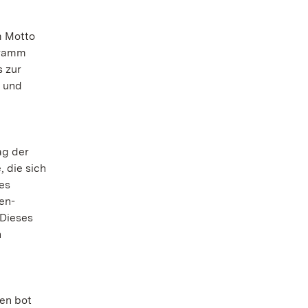
m Motto
ogramm
 zur
r und
ag der
 die sich
es
en-
Dieses
n
en bot