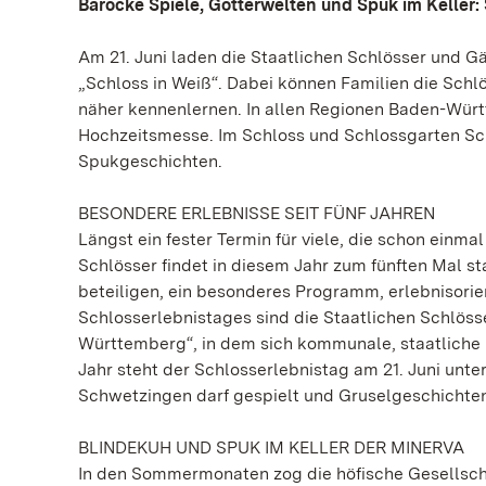
Barocke Spiele, Götterwelten und Spuk im Keller: 
Am 21. Juni laden die Staatlichen Schlösser und 
„Schloss in Weiß“. Dabei können Familien die Schl
näher kennenlernen. In allen Regionen Baden-Wür
Hochzeitsmesse. Im Schloss und Schlossgarten Sch
Spukgeschichten.
BESONDERE ERLEBNISSE SEIT FÜNF JAHREN
Längst ein fester Termin für viele, die schon einm
Schlösser findet in diesem Jahr zum fünften Mal st
beteiligen, ein besonderes Programm, erlebnisorie
Schlosserlebnistages sind die Staatlichen Schlöss
Württemberg“, in dem sich kommunale, staatliche
Jahr steht der Schlosserlebnistag am 21. Juni unt
Schwetzingen darf gespielt und Gruselgeschichte
BLINDEKUH UND SPUK IM KELLER DER MINERVA
In den Sommermonaten zog die höfische Gesellscha