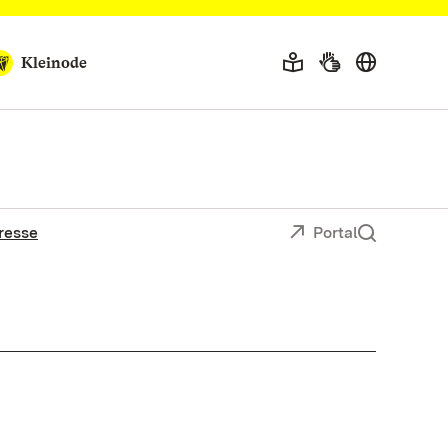
Kleinode
resse
Portal