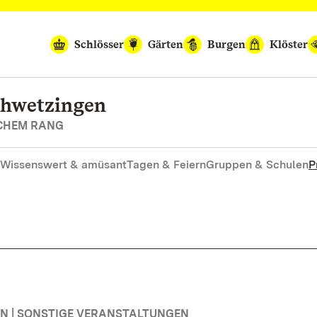
Schlösser
Gärten
Burgen
Klöster
chwetzingen
SCHEM RANG
Wissenswert & amüsant
Tagen & Feiern
Gruppen & Schulen
P
 | SONSTIGE VERANSTALTUNGEN