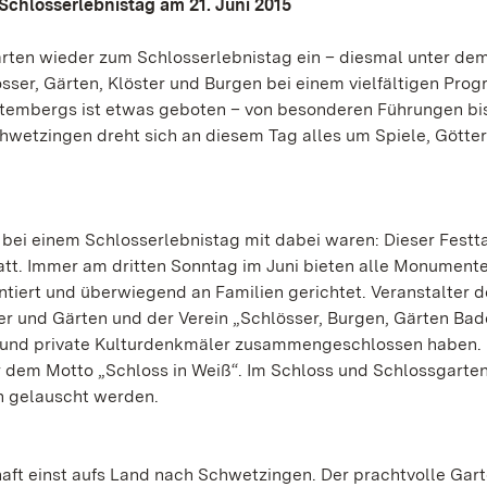
Schlosserlebnistag am 21. Juni 2015
Gärten wieder zum Schlosserlebnistag ein – diesmal unter de
össer, Gärten, Klöster und Burgen bei einem vielfältigen Pr
ttembergs ist etwas geboten – von besonderen Führungen bis
wetzingen dreht sich an diesem Tag alles um Spiele, Götte
al bei einem Schlosserlebnistag mit dabei waren: Dieser Festt
att. Immer am dritten Sonntag im Juni bieten alle Monumente,
ntiert und überwiegend an Familien gerichtet. Veranstalter d
er und Gärten und der Verein „Schlösser, Burgen, Gärten Bad
 und private Kulturdenkmäler zusammengeschlossen haben. 
er dem Motto „Schloss in Weiß“. Im Schloss und Schlossgarte
n gelauscht werden.
ft einst aufs Land nach Schwetzingen. Der prachtvolle Gart