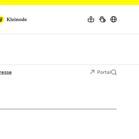
Kleinode
resse
Portal