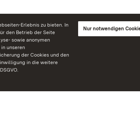
seiten-Erlebnis zu bieten. In
Nur notwendigen Cooki
für den Betrieb der Seite
lyse- sowie anonymen
 in unseren
peicherung der Cookies und den
inwilligung in die weitere
) DSGVO.
Staatliche Schlösser un
Baden-Württemberg
Kontakt
FAQ
Impressum
Datenschutz
Gebärdensprache
Leichte Sprache
Erklärung zur Barrierefre