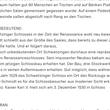
Raum hatten gut 60 Menschen an Tischen und auf Bänken Plat
solchen Sälen gemeinsam gegessen wurde: Auf einem Podest
Gesinde saßen abgestuft nach Rang an den Tischen.
 BEDEUTEND
inger Schlosses in der Zeit der Renaissance wohl neu bew
chließt aus der Größe des Saales, dass bereits zu dieser Z
e hatte. Und er folgert daraus,
noch unbedeutenden Ort Schwetzingen durchaus eine repräse
nes Renaissanceschlosses. Sein imposanter Neubau bekam au
 im jetzigen Schlossbau erhalten hat. Der Bau, drei Stockwe
ses in seinen Außenmauern erhalten. Gut möglich, dass währe
 Jahr 1529 das Schwetzinger Schloss ein Ort des Rückzugs wa
-Schmidt es für die Schlossbesucher aus moderner Sicht erkl
z: Kaiser Karl V. hielt sich am 3. Dezember 1530 in Schloss
ORAN