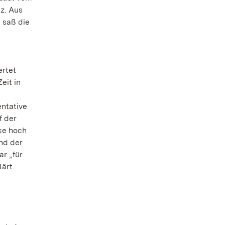
z. Aus
 saß die
ertet
eit in
ntative
f der
rke hoch
nd der
r „für
ärt.