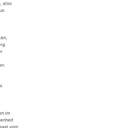
, also
aus
ten,
erg
er
an:
ts
en im
senheit
esaal vom