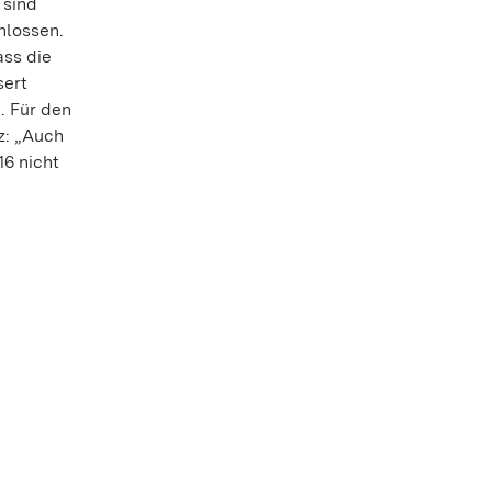
 sind
hlossen.
ass die
sert
. Für den
z: „Auch
16 nicht