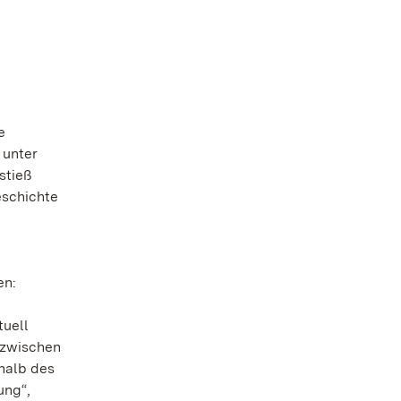
e
 unter
stieß
eschichte
en:
tuell
 zwischen
halb des
ung“,