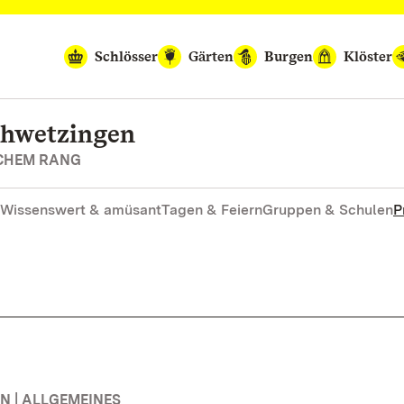
Schlösser
Gärten
Burgen
Klöster
chwetzingen
SCHEM RANG
Wissenswert & amüsant
Tagen & Feiern
Gruppen & Schulen
P
 | ALLGEMEINES