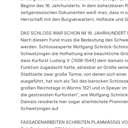
Beginn des 16. Jahrhunderts. In dem beheizbaren 
zeitgenössischen Dokumenten weiß man, dass in 
Herrschaft mit den Burgverwaltern, Hofleute und 
DAS SCHLOSS WAR SCHON IM 16. JAHRHUNDERT
Nach diesem Fund muss die Bedeutung des Schwetz
werden. Schlossexperte Wolfgang Schröck-Schmidt s
Schwetzingen die Hofhaltung eine beachtliche Größ
dass Kurfürst Ludwig V. (1508-1544) dem damals 
Funktion zugedacht hatte, ablesbar an Größe sei
Stadtseite zwei große Türme, von denen sich einer
ausgeführt, hat sich als Teil des barocken Schlos
großen Reichstage in Worms 1521 und in Speyer im
die gestressten Kurfürsten“, wie Wolfgang Schröck
Damals residierte hier sogar allerhöchste Prominen
Schwetzingen auf.
FASSADENARBEITEN SCHREITEN PLANMÄSSIG V