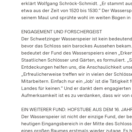
erklärt Wolfgang Schröck-Schmidt. „Er stammt aus 
etwa aus der Zeit von 1520 bis 1530.“ Der Wassersp
seinem Maul und sprühte wohl im weiten Bogen in
ENGAGEMENT UND FORSCHERGEIST
Der Schwetzinger Wasserspeier ist kein bedeutende
bevor das Schloss sein barockes Aussehen bekam.
bedeutet der Fund des Wasserspeiers einen „Erken
Staatlichen Schlösser und Gärten, es formuliert. „
Entdeckungen helfen uns, die Anschaulichkeit unse
„Erfreulicherweise treffen wir in vielen der Schlö
Mitarbeitern. Einfach nur ein ‚Job‘ ist die Tätigkei
Landes für keinen.“ Und er dankt dem engagierte
Aufmerksamkeit ist es zu verdanken, dass wir von
EIN WEITERER FUND: HOFSTUBE AUS DEM 16. JA
Der Wasserspeier ist nicht der einzige Fund, der b
heutigen Eingangsbereich in der Mitte des Schlos
eines großen Raumes erstmals wieder zutage. Es h