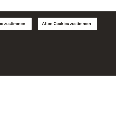
es zustimmen
Allen Cookies zustimmen
d Gärten
Weiteres
Portal
Monumente
Besuchen Sie uns auf Facebook
Besuchen Sie uns auf Instagram
Besuchen Sie uns auf Youtube
Lernen Sie unsere Apps kennen
iheit
Google Play Store