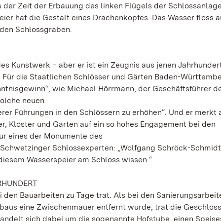
der Zeit der Erbauung des linken Flügels der Schlossanlage
eier hat die Gestalt eines Drachenkopfes. Das Wasser floss 
 den Schlossgraben.
s Kunstwerk – aber er ist ein Zeugnis aus jenen Jahrhunder
 Für die Staatlichen Schlösser und Gärten Baden-Württemb
ntnisgewinn“, wie Michael Hörrmann, der Geschäftsführer d
Solche neuen
rer Führungen in den Schlössern zu erhöhen“. Und er merkt 
sser, Klöster und Gärten auf ein so hohes Engagement bei den
t für eines der Monumente des
n Schwetzinger Schlossexperten: „Wolfgang Schröck-Schmid
 diesem Wasserspeier am Schloss wissen.“
HRHUNDERT
ei den Bauarbeiten zu Tage trat. Als bei den Sanierungsarbeit
sbaus eine Zwischenmauer entfernt wurde, trat die Geschlos
andelt sich dabei um die sogenannte Hofstube, einen Speis