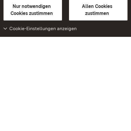
Gebärdensprache
Leichte Sprache
Erklärung zur Barrierefreiheit
Nur notwendigen
Allen Cookies
BITV-konform (geprüfte Seiten)
Cookies zustimmen
zustimmen
Cookie-Einstellungen anzeigen
Weiteres
Portal
Monumente
Besuchen Sie uns auf
Facebook
Besuchen Sie uns auf
Instagram
Besuchen Sie uns auf
Youtube
Lernen Sie unsere Apps
kennen
Google Play Store
App Store für iPhone