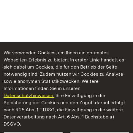
Wir verwenden Cookies, um Ihnen ein optimales
Webseiten-Erlebnis zu bieten. In erster Linie handelt es
Kommen. Staunen. Genießen.
sich dabei um Cookies, die für den Betrieb der Seite
notwendig sind. Zudem nutzen wir Cookies zu Analyse-
sowie anonymen Statistikzwecken. Weitere
Informationen finden Sie in unseren
Datenschutzhinweisen.
Ihre Einwilligung in die
Schloss und Schlossgarten Schwetzingen
Speicherung der Cookies und den Zugriff darauf erfolgt
nach § 25 Abs. 1 TTDSG, die Einwilligung in die weitere
Staatliche Schlösser und Gärten Baden-Württemberg
Datenverarbeitung nach Art. 6 Abs. 1 Buchstabe a)
DSGVO.
Kontakt
FAQ
Impressum
Datenschutz