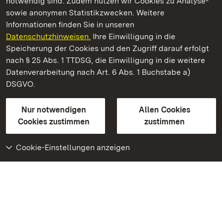
notwendig sind. Zudem nutzen wir Cookies zu Analyse-
sowie anonymen Statistikzwecken. Weitere
Informationen finden Sie in unseren
Datenschutzhinweisen.
Ihre Einwilligung in die
Schloss und Schlossgarten Schwetzingen
Speicherung der Cookies und den Zugriff darauf erfolgt
nach § 25 Abs. 1 TTDSG, die Einwilligung in die weitere
Staatliche Schlösser und Gärten Baden-Württemberg
Datenverarbeitung nach Art. 6 Abs. 1 Buchstabe a)
DSGVO.
Kontakt
FAQ
Impressum
Datenschutz
Gebärdensprache
Leichte Sprache
Erklärung zur Barrierefreiheit
Nur notwendigen
Allen Cookies
BITV-konform (geprüfte Seiten)
Cookies zustimmen
zustimmen
Cookie-Einstellungen anzeigen
Weiteres
Portal
Monumente
Besuchen Sie uns auf
Facebook
Besuchen Sie uns auf
Instagram