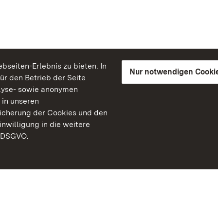
seiten-Erlebnis zu bieten. In
Nur notwendigen Cooki
für den Betrieb der Seite
lyse- sowie anonymen
 in unseren
peicherung der Cookies und den
inwilligung in die weitere
) DSGVO.
Staatliche Schlösser un
Baden-Württemberg
Kontakt
FAQ
Impressum
Datenschutz