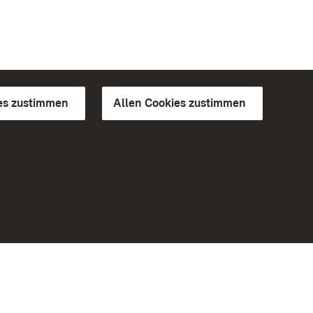
es zustimmen
Allen Cookies zustimmen
d Gärten
Weiteres
Portal
Monumente
Besuchen Sie uns auf Facebook
Besuchen Sie uns auf Instagram
Besuchen Sie uns auf Youtube