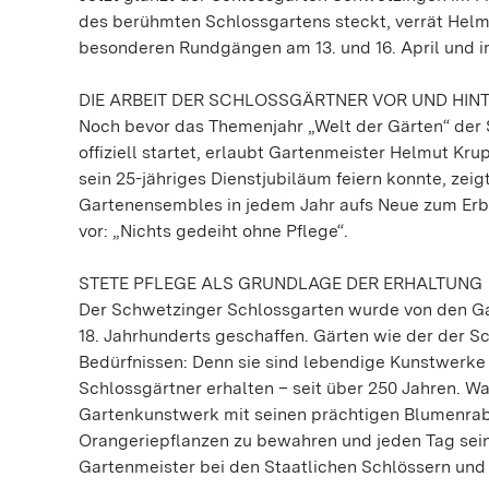
des berühmten Schlossgartens steckt, verrät Helm
besonderen Rundgängen am 13. und 16. April und 
DIE ARBEIT DER SCHLOSSGÄRTNER VOR UND HINT
Noch bevor das Themenjahr „Welt der Gärten“ der
offiziell startet, erlaubt Gartenmeister Helmut Kru
sein 25-jähriges Dienstjubiläum feiern konnte, zei
Gartenensembles in jedem Jahr aufs Neue zum Erblü
vor: „Nichts gedeiht ohne Pflege“.
STETE PFLEGE ALS GRUNDLAGE DER ERHALTUNG
Der Schwetzinger Schlossgarten wurde von den Ga
18. Jahrhunderts geschaffen. Gärten wie der der 
Bedürfnissen: Denn sie sind lebendige Kunstwerke 
Schlossgärtner erhalten – seit über 250 Jahren. Was
Gartenkunstwerk mit seinen prächtigen Blumenrab
Orangeriepflanzen zu bewahren und jeden Tag sein
Gartenmeister bei den Staatlichen Schlössern un