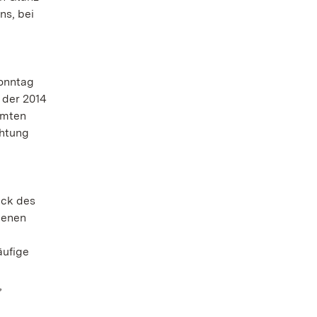
ns, bei
onntag
, der 2014
hmten
chtung
ack des
genen
äufige
,