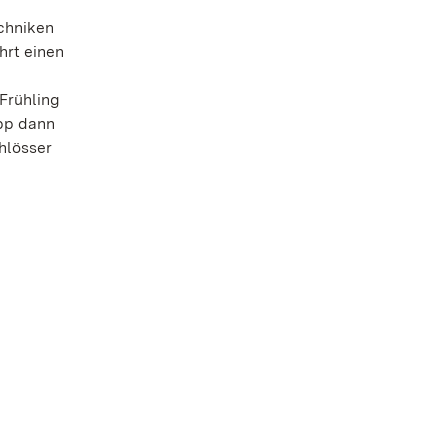
chniken
hrt einen
Frühling
upp dann
hlösser