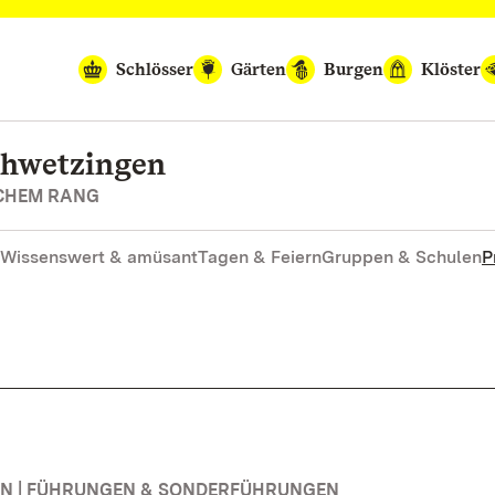
Schlösser
Gärten
Burgen
Klöster
chwetzingen
SCHEM RANG
Wissenswert & amüsant
Tagen & Feiern
Gruppen & Schulen
P
N | FÜHRUNGEN & SONDERFÜHRUNGEN