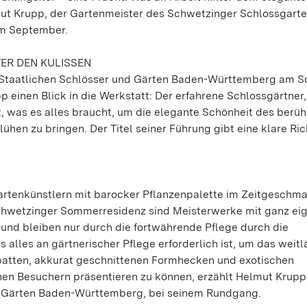
ut Krupp, der Gartenmeister des Schwetzinger Schlossgarte
im September.
ER DEN KULISSEN
 Staatlichen Schlösser und Gärten Baden-Württemberg am S
pp einen Blick in die Werkstatt: Der erfahrene Schlossgärtner
gt, was es alles braucht, um die elegante Schönheit des berü
hen zu bringen. Der Titel seiner Führung gibt eine klare Ri
rtenkünstlern mit barocker Pflanzenpalette im Zeitgeschm
Schwetzinger Sommerresidenz sind Meisterwerke mit ganz ei
und bleiben nur durch die fortwährende Pflege durch die
 alles an gärtnerischer Pflege erforderlich ist, um das weitl
atten, akkurat geschnittenen Formhecken und exotischen
en Besuchern präsentieren zu können, erzählt Helmut Krupp
d Gärten Baden-Württemberg, bei seinem Rundgang.