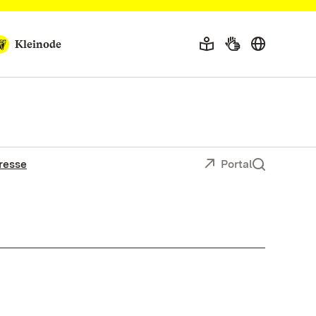
Kleinode
resse
Portal