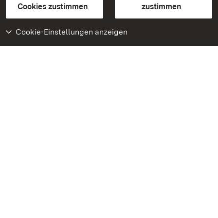
BITV-konform (geprüfte Seiten)
Cookies zustimmen
zustimmen
Cookie-Einstellungen anzeigen
Weiteres
Portal
Monumente
Besuchen Sie uns auf
Facebook
Besuchen Sie uns auf
Instagram
Besuchen Sie uns auf
Youtube
Lernen Sie unsere Apps
kennen
Google Play Store
App Store für iPhone