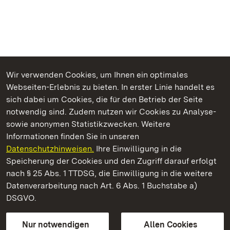
Wir verwenden Cookies, um Ihnen ein optimales
Webseiten-Erlebnis zu bieten. In erster Linie handelt es
Kommen. Staunen. Genießen.
sich dabei um Cookies, die für den Betrieb der Seite
notwendig sind. Zudem nutzen wir Cookies zu Analyse-
sowie anonymen Statistikzwecken. Weitere
Informationen finden Sie in unseren
Datenschutzhinweisen.
Ihre Einwilligung in die
Schloss und Schlossgarten Schwetzingen
Speicherung der Cookies und den Zugriff darauf erfolgt
nach § 25 Abs. 1 TTDSG, die Einwilligung in die weitere
Staatliche Schlösser und Gärten Baden-Württemberg
Datenverarbeitung nach Art. 6 Abs. 1 Buchstabe a)
DSGVO.
Kontakt
FAQ
Impressum
Datenschutz
Gebärdensprache
Leichte Sprache
Erklärung zur Barrierefreiheit
Nur notwendigen
Allen Cookies