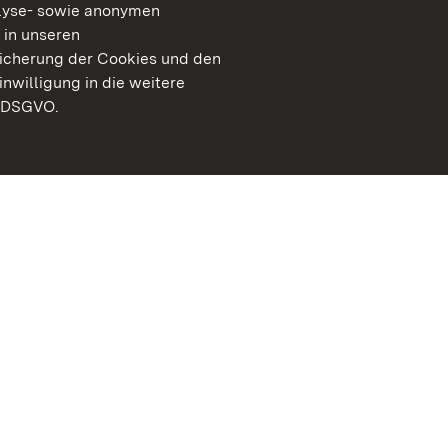
lyse- sowie anonymen
 in unseren
peicherung der Cookies und den
inwilligung in die weitere
) DSGVO.
Staatliche Schlösser un
Baden-Württemberg
Kontakt
FAQ
Impressum
Datenschutz
Gebärdensprache
Leichte Sprache
Erklärung zur Barrierefre
BITV-konform (geprüfte S