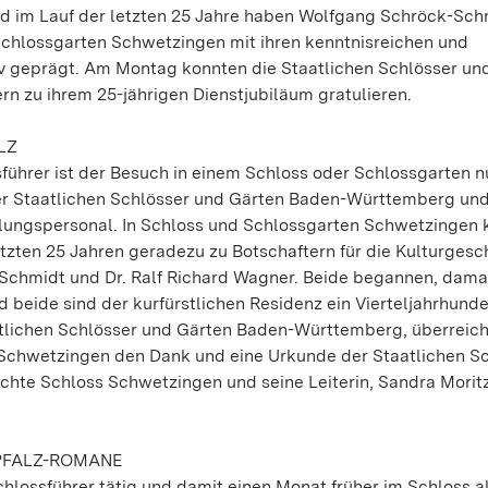
nd im Lauf der letzten 25 Jahre haben Wolfgang Schröck-Sch
 Schlossgarten Schwetzingen mit ihren kenntnisreichen und
v geprägt. Am Montag konnten die Staatlichen Schlösser un
 zu ihrem 25-jährigen Dienstjubiläum gratulieren.
LZ
führer ist der Besuch in einem Schloss oder Schlossgarten n
der Staatlichen Schlösser und Gärten Baden-Württemberg un
tlungspersonal. In Schloss und Schlossgarten Schwetzingen
etzten 25 Jahren geradezu zu Botschaftern für die Kulturgesc
Schmidt und Dr. Ralf Richard Wagner. Beide begannen, dama
 beide sind der kurfürstlichen Residenz ein Vierteljahrhunde
atlichen Schlösser und Gärten Baden-Württemberg, überreic
 Schwetzingen den Dank und eine Urkunde der Staatlichen S
e Schloss Schwetzingen und seine Leiterin, Sandra Moritz
PFALZ-ROMANE
hlossführer tätig und damit einen Monat früher im Schloss al