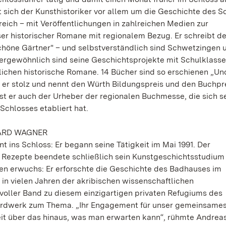
ich der Kunsthistoriker vor allem um die Geschichte des S
lgreich – mit Veröffentlichungen in zahlreichen Medien zur
ser historischer Romane mit regionalem Bezug. Er schreibt de
chöne Gärtner" – und selbstverständlich sind Schwetzingen 
rgewöhnlich sind seine Geschichtsprojekte mit Schulklasse
chen historische Romane. 14 Bücher sind so erschienen „Un
er stolz und nennt den Würth Bildungspreis und den Buchpr
t er auch der Urheber der regionalen Buchmesse, die sich se
Schlosses etabliert hat.
HARD WAGNER
 ins Schloss: Er begann seine Tätigkeit im Mai 1991. Der
e Rezepte beendete schließlich sein Kunstgeschichtsstudium 
gen erwuchs: Er erforschte die Geschichte des Badhauses im
in vielen Jahren der akribischen wissenschaftlichen
oller Band zu diesem einzigartigen privaten Refugiums des
dardwerk zum Thema. „Ihr Engagement für unser gemeinsame
t über das hinaus, was man erwarten kann“, rühmte Andreas