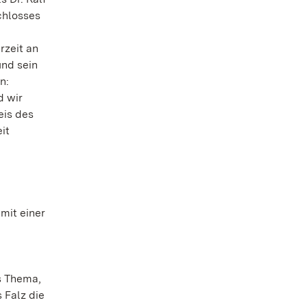
chlosses
rzeit an
und sein
n:
d wir
eis des
it
mit einer
s Thema,
 Falz die