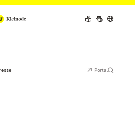
Kleinode
resse
Portal