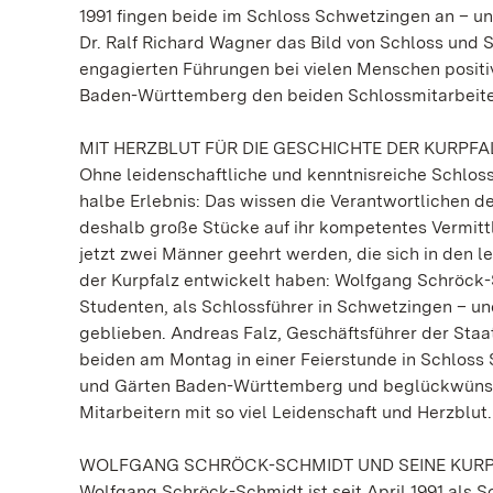
1991 fingen beide im Schloss Schwetzingen an – u
Dr. Ralf Richard Wagner das Bild von Schloss und
engagierten Führungen bei vielen Menschen positi
Baden-Württemberg den beiden Schlossmitarbeitern
MIT HERZBLUT FÜR DIE GESCHICHTE DER KURPFA
Ohne leidenschaftliche und kenntnisreiche Schloss
halbe Erlebnis: Das wissen die Verantwortlichen 
deshalb große Stücke auf ihr kompetentes Vermit
jetzt zwei Männer geehrt werden, die sich in den l
der Kurpfalz entwickelt haben: Wolfgang Schröck-
Studenten, als Schlossführer in Schwetzingen – und
geblieben. Andreas Falz, Geschäftsführer der Sta
beiden am Montag in einer Feierstunde in Schloss
und Gärten Baden-Württemberg und beglückwünscht
Mitarbeitern mit so viel Leidenschaft und Herzblut.
WOLFGANG SCHRÖCK-SCHMIDT UND SEINE KUR
Wolfgang Schröck-Schmidt ist seit April 1991 als Sc