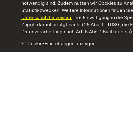
notwendig sind. Zudem nutzen wir Cookies zu Ana
Statistikzwecken. Weitere Informationen finden Sie
Datenschutzhinweisen.
Ihre Einwilligung in die S
Kommen. Staunen. Genießen.
Zugriff darauf erfolgt nach § 25 Abs. 1 TTDSG, die E
Datenverarbeitung nach Art. 6 Abs. 1 Buchstabe a
Cookie-Einstellungen anzeigen
Schloss und Schlossgarten Schwetzingen