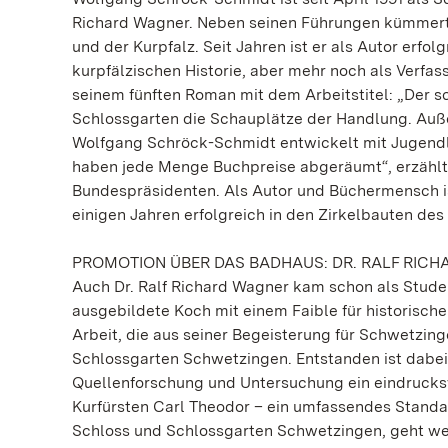
Richard Wagner. Neben seinen Führungen kümmert s
und der Kurpfalz. Seit Jahren ist er als Autor erfo
kurpfälzischen Historie, aber mehr noch als Verfas
seinem fünften Roman mit dem Arbeitstitel: „Der s
Schlossgarten die Schauplätze der Handlung. Auße
Wolfgang Schröck-Schmidt entwickelt mit Jugendli
haben jede Menge Buchpreise abgeräumt“, erzählt 
Bundespräsidenten. Als Autor und Büchermensch is
einigen Jahren erfolgreich in den Zirkelbauten des 
PROMOTION ÜBER DAS BADHAUS: DR. RALF RIC
Auch Dr. Ralf Richard Wagner kam schon als Student
ausgebildete Koch mit einem Faible für historisch
Arbeit, die aus seiner Begeisterung für Schwetzin
Schlossgarten Schwetzingen. Entstanden ist dabei 
Quellenforschung und Untersuchung ein eindrucksv
Kurfürsten Carl Theodor – ein umfassendes Stan
Schloss und Schlossgarten Schwetzingen, geht wei