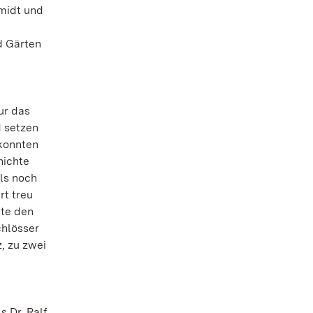
midt und
d Gärten
ur das
d setzen
 konnten
hichte
ls noch
rt treu
hte den
chlösser
, zu zwei
s Dr. Ralf