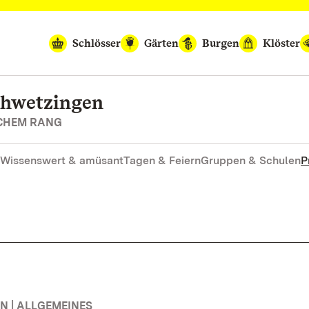
Schlösser
Gärten
Burgen
Klöster
chwetzingen
SCHEM RANG
Wissenswert & amüsant
Tagen & Feiern
Gruppen & Schulen
P
 | ALLGEMEINES