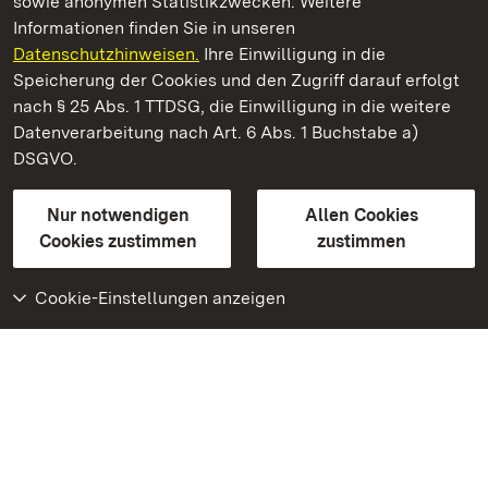
sowie anonymen Statistikzwecken. Weitere
Informationen finden Sie in unseren
Datenschutzhinweisen.
Ihre Einwilligung in die
Schloss und Schlossgarten Schwetzingen
Speicherung der Cookies und den Zugriff darauf erfolgt
nach § 25 Abs. 1 TTDSG, die Einwilligung in die weitere
Staatliche Schlösser und Gärten Baden-Württemberg
Datenverarbeitung nach Art. 6 Abs. 1 Buchstabe a)
DSGVO.
Kontakt
FAQ
Impressum
Datenschutz
Gebärdensprache
Leichte Sprache
Erklärung zur Barrierefreiheit
Nur notwendigen
Allen Cookies
BITV-konform (geprüfte Seiten)
Cookies zustimmen
zustimmen
Cookie-Einstellungen anzeigen
Weiteres
Portal
Monumente
Besuchen Sie uns auf
Facebook
Besuchen Sie uns auf
Instagram
Besuchen Sie uns auf
Youtube