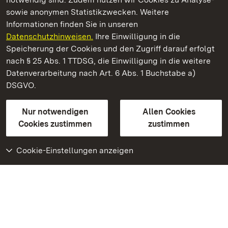
sowie anonymen Statistikzwecken. Weitere
Informationen finden Sie in unseren
Datenschutzhinweisen.
Ihre Einwilligung in die
Schloss und Schlossgarten Schwetzingen
Speicherung der Cookies und den Zugriff darauf erfolgt
nach § 25 Abs. 1 TTDSG, die Einwilligung in die weitere
Staatliche Schlösser und Gärten Baden-Württemberg
Datenverarbeitung nach Art. 6 Abs. 1 Buchstabe a)
DSGVO.
Kontakt
FAQ
Impressum
Datenschutz
Gebärdensprache
Leichte Sprache
Erklärung zur Barrierefreiheit
Nur notwendigen
Allen Cookies
BITV-konform (geprüfte Seiten)
Cookies zustimmen
zustimmen
Cookie-Einstellungen anzeigen
Weiteres
Portal
Monumente
Besuchen Sie uns auf
Facebook
Besuchen Sie uns auf
Instagram
Besuchen Sie uns auf