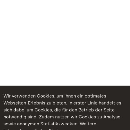
Wir verwenden Cookies, um Ihnen ein optimales
Webseiten-Erlebnis zu bieten. In erster Linie handelt es
Kommen. Staunen. Genießen.
sich dabei um Cookies, die für den Betrieb der Seite
notwendig sind. Zudem nutzen wir Cookies zu Analyse-
sowie anonymen Statistikzwecken. Weitere