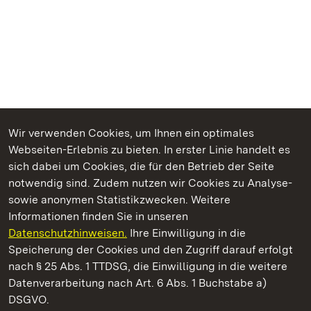
Wir verwenden Cookies, um Ihnen ein optimales
Webseiten-Erlebnis zu bieten. In erster Linie handelt es
Kommen. Staunen. Genießen.
sich dabei um Cookies, die für den Betrieb der Seite
notwendig sind. Zudem nutzen wir Cookies zu Analyse-
sowie anonymen Statistikzwecken. Weitere
Informationen finden Sie in unseren
Datenschutzhinweisen.
Ihre Einwilligung in die
Schloss und Schlossgarten Schwetzingen
Speicherung der Cookies und den Zugriff darauf erfolgt
nach § 25 Abs. 1 TTDSG, die Einwilligung in die weitere
Staatliche Schlösser und Gärten Baden-Württemberg
Datenverarbeitung nach Art. 6 Abs. 1 Buchstabe a)
DSGVO.
Kontakt
FAQ
Impressum
Datenschutz