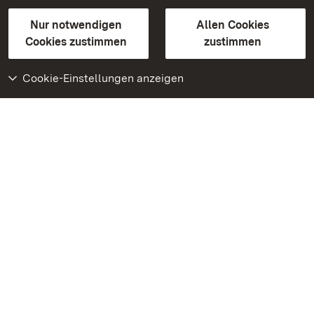
Gebärdensprache
Leichte Sprache
Erklärung zur Barrierefreiheit
Nur notwendigen
Allen Cookies
BITV-konform (geprüfte Seiten)
Cookies zustimmen
zustimmen
Cookie-Einstellungen anzeigen
Weiteres
Portal
Monumente
Besuchen Sie uns auf
Facebook
Besuchen Sie uns auf
Instagram
Besuchen Sie uns auf
Youtube
Lernen Sie unsere Apps
kennen
Google Play Store
App Store für iPhone