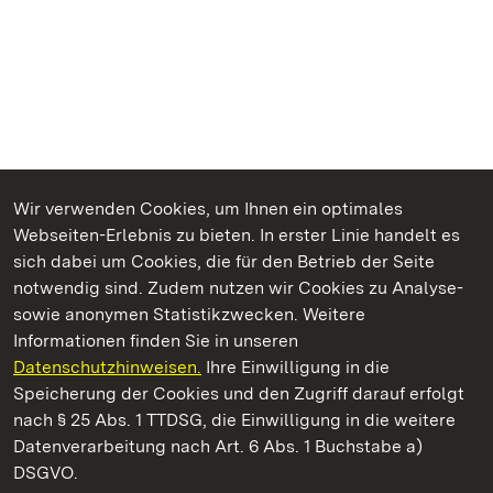
Wir verwenden Cookies, um Ihnen ein optimales
Webseiten-Erlebnis zu bieten. In erster Linie handelt es
Kommen. Staunen. Genießen.
sich dabei um Cookies, die für den Betrieb der Seite
notwendig sind. Zudem nutzen wir Cookies zu Analyse-
sowie anonymen Statistikzwecken. Weitere
Informationen finden Sie in unseren
Datenschutzhinweisen.
Ihre Einwilligung in die
Schloss und Schlossgarten Schwetzingen
Speicherung der Cookies und den Zugriff darauf erfolgt
nach § 25 Abs. 1 TTDSG, die Einwilligung in die weitere
Staatliche Schlösser und Gärten Baden-Württemberg
Datenverarbeitung nach Art. 6 Abs. 1 Buchstabe a)
DSGVO.
Kontakt
FAQ
Impressum
Datenschutz