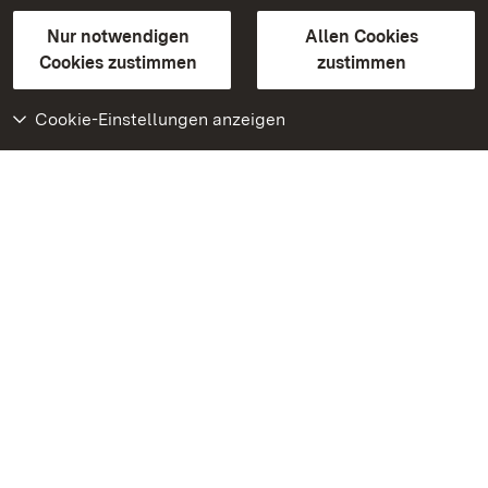
Gebärdensprache
Leichte Sprache
Erklärung zur Barrierefreiheit
Nur notwendigen
Allen Cookies
BITV-konform (geprüfte Seiten)
Cookies zustimmen
zustimmen
Cookie-Einstellungen anzeigen
Weiteres
Portal
Monumente
Besuchen Sie uns auf
Facebook
Besuchen Sie uns auf
Instagram
Besuchen Sie uns auf
Youtube
Lernen Sie unsere Apps
kennen
Google Play Store
App Store für iPhone