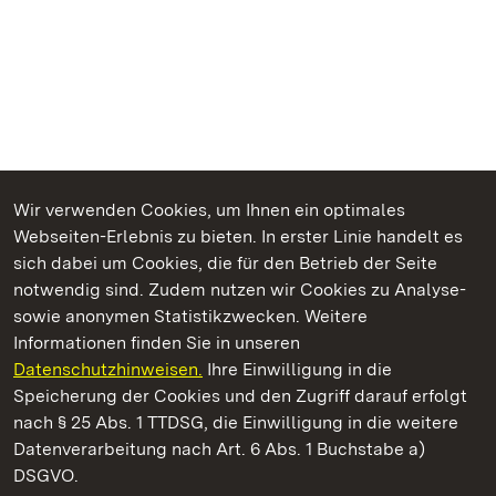
Wir verwenden Cookies, um Ihnen ein optimales
Webseiten-Erlebnis zu bieten. In erster Linie handelt es
Kommen. Staunen. Genießen.
sich dabei um Cookies, die für den Betrieb der Seite
notwendig sind. Zudem nutzen wir Cookies zu Analyse-
sowie anonymen Statistikzwecken. Weitere
Informationen finden Sie in unseren
Datenschutzhinweisen.
Ihre Einwilligung in die
Schloss und Schlossgarten Schwetzingen
Speicherung der Cookies und den Zugriff darauf erfolgt
nach § 25 Abs. 1 TTDSG, die Einwilligung in die weitere
Staatliche Schlösser und Gärten Baden-Württemberg
Datenverarbeitung nach Art. 6 Abs. 1 Buchstabe a)
DSGVO.
Kontakt
FAQ
Impressum
Datenschutz