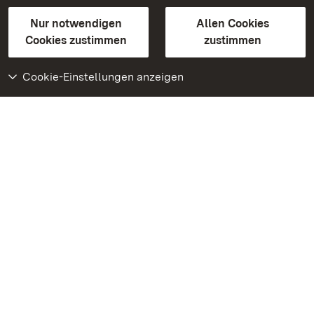
Gebärdensprache
Leichte Sprache
Erklärung zur Barrierefreiheit
Nur notwendigen
Allen Cookies
BITV-konform (geprüfte Seiten)
Cookies zustimmen
zustimmen
Cookie-Einstellungen anzeigen
Weiteres
Portal
Monumente
Besuchen Sie uns auf
Facebook
Besuchen Sie uns auf
Instagram
Besuchen Sie uns auf
Youtube
Lernen Sie unsere Apps
kennen
Google Play Store
App Store für iPhone