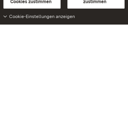
BITV-konform (geprüfte Seiten)
Cookies zustimmen
zustimmen
Cookie-Einstellungen anzeigen
Weiteres
Portal
Monumente
Besuchen Sie uns auf
Facebook
Besuchen Sie uns auf
Instagram
Besuchen Sie uns auf
Youtube
Lernen Sie unsere Apps
kennen
Google Play Store
App Store für iPhone