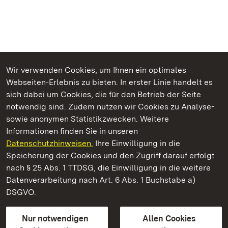
Wir verwenden Cookies, um Ihnen ein optimales
Webseiten-Erlebnis zu bieten. In erster Linie handelt es
Kommen. Staunen. Genießen.
sich dabei um Cookies, die für den Betrieb der Seite
notwendig sind. Zudem nutzen wir Cookies zu Analyse-
sowie anonymen Statistikzwecken. Weitere
Informationen finden Sie in unseren
Datenschutzhinweisen.
Ihre Einwilligung in die
Schloss und Schlossgarten Schwetzingen
Speicherung der Cookies und den Zugriff darauf erfolgt
nach § 25 Abs. 1 TTDSG, die Einwilligung in die weitere
Staatliche Schlösser und Gärten Baden-Württemberg
Datenverarbeitung nach Art. 6 Abs. 1 Buchstabe a)
DSGVO.
Kontakt
FAQ
Impressum
Datenschutz
Gebärdensprache
Leichte Sprache
Erklärung zur Barrierefreiheit
Nur notwendigen
Allen Cookies