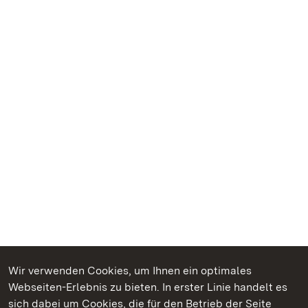
Wir verwenden Cookies, um Ihnen ein optimales
Webseiten-Erlebnis zu bieten. In erster Linie handelt es
Kommen. Staunen. Genießen.
sich dabei um Cookies, die für den Betrieb der Seite