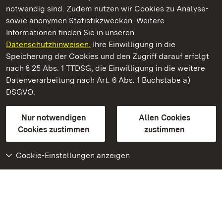
notwendig sind. Zudem nutzen wir Cookies zu Analyse-
sowie anonymen Statistikzwecken. Weitere
Informationen finden Sie in unseren
Datenschutzhinweisen.
Ihre Einwilligung in die
Schloss und Schlossgarten Schwetzingen
Speicherung der Cookies und den Zugriff darauf erfolgt
nach § 25 Abs. 1 TTDSG, die Einwilligung in die weitere
Staatliche Schlösser und Gärten Baden-Württemberg
Datenverarbeitung nach Art. 6 Abs. 1 Buchstabe a)
DSGVO.
Kontakt
FAQ
Impressum
Datenschutz
Gebärdensprache
Leichte Sprache
Erklärung zur Barrierefreiheit
Nur notwendigen
Allen Cookies
BITV-konform (geprüfte Seiten)
Cookies zustimmen
zustimmen
Cookie-Einstellungen anzeigen
Weiteres
Portal
Monumente
Besuchen Sie uns auf
Facebook
Besuchen Sie uns auf
Instagram