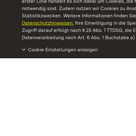
erster Linie handelt es sich dabei um Cookies, die 
notwendig sind. Zudem nutzen wir Cookies zu Ana
Statistikzwecken. Weitere Informationen finden Sie
Datenschutzhinweisen.
Ihre Einwilligung in die S
Kommen. Staunen. Genießen.
Zugriff darauf erfolgt nach § 25 Abs. 1 TTDSG, die E
Datenverarbeitung nach Art. 6 Abs. 1 Buchstabe a
Cookie-Einstellungen anzeigen
Schloss und Schlossgarten Schwetzingen