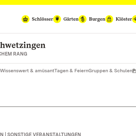
Schlösser
Gärten
Burgen
Klöster
chwetzingen
SCHEM RANG
Wissenswert & amüsant
Tagen & Feiern
Gruppen & Schulen
P
 | SONSTIGE VERANSTALTUNGEN