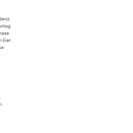
denz.
nntag
rhase
 Eier.
se
m
n