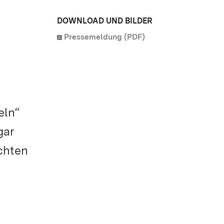
DOWNLOAD UND BILDER
Pressemeldung (PDF)
eln“
gar
chten