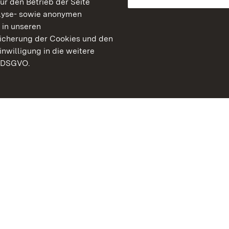
für den Betrieb der Seite
lyse- sowie anonymen
 in unseren
peicherung der Cookies und den
inwilligung in die weitere
) DSGVO.
Staatliche Schlösser un
Baden-Württemberg
Kontakt
FAQ
Impressum
Datenschutz
Gebärdensprache
Leichte Sprache
Erklärung zur Barrierefre
BITV-konform (geprüfte S