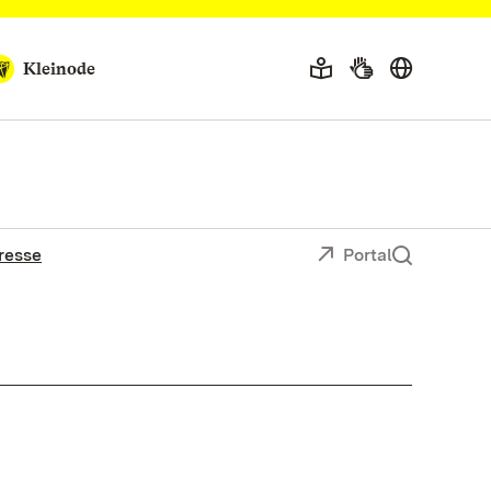
Kleinode
resse
Portal