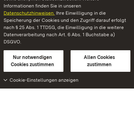
Informationen finden Sie in unseren
Datenschutzhinweisen.
Ihre Einwilligung in die
Schloss und Schlossgarten Schwetzingen
Speicherung der Cookies und den Zugriff darauf erfolgt
nach § 25 Abs. 1 TTDSG, die Einwilligung in die weitere
Staatliche Schlösser und Gärten Baden-Württemberg
Datenverarbeitung nach Art. 6 Abs. 1 Buchstabe a)
DSGVO.
Kontakt
FAQ
Impressum
Datenschutz
Gebärdensprache
Leichte Sprache
Erklärung zur Barrierefreiheit
Nur notwendigen
Allen Cookies
BITV-konform (geprüfte Seiten)
Cookies zustimmen
zustimmen
Cookie-Einstellungen anzeigen
Weiteres
Portal
Monumente
Besuchen Sie uns auf
Facebook
Besuchen Sie uns auf
Instagram
Besuchen Sie uns auf
Youtube