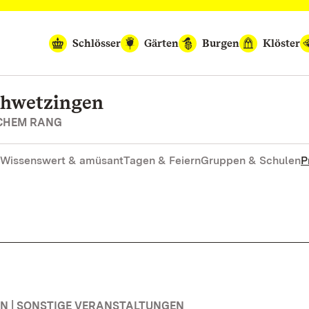
Schlösser
Gärten
Burgen
Klöster
chwetzingen
SCHEM RANG
Wissenswert & amüsant
Tagen & Feiern
Gruppen & Schulen
P
 | SONSTIGE VERANSTALTUNGEN