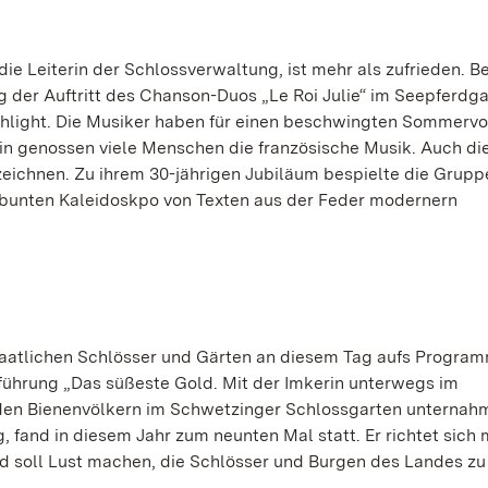
ie Leiterin der Schlossverwaltung, ist mehr als zufrieden. 
der Auftritt des Chanson-Duos „Le Roi Julie“ im Seepferdga
ghlight. Die Musiker haben für einen beschwingten Sommerv
ein genossen viele Menschen die französische Musik. Auch di
zeichnen. Zu ihrem 30-jährigen Jubiläum bespielte die Grupp
 bunten Kaleidoskpo von Texten aus der Feder modernern
taatlichen Schlösser und Gärten an diesem Tag aufs Progra
führung „Das süßeste Gold. Mit der Imkerin unterwegs im
u den Bienenvölkern im Schwetzinger Schlossgarten unternah
 fand in diesem Jahr zum neunten Mal statt. Er richtet sich 
nd soll Lust machen, die Schlösser und Burgen des Landes zu