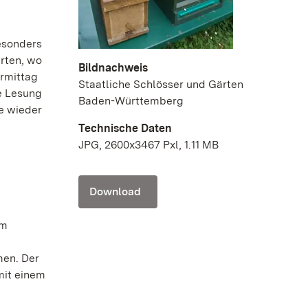
Besonders
rten, wo
Bildnachweis
ormittag
Staatliche Schlösser und Gärten
e Lesung
Baden-Württemberg
e wieder
Technische Daten
JPG, 2600x3467 Pxl, 1.11 MB
Download
mm
men. Der
mit einem