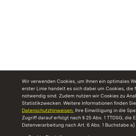
Wir verwenden Cookies, um Ihnen ein optimales Web
erster Linie handelt es sich dabei um Cookies, die 
notwendig sind. Zudem nutzen wir Cookies zu Ana
Statistikzwecken. Weitere Informationen finden Sie
Datenschutzhinweisen.
Ihre Einwilligung in die S
Kommen. Staunen. Genießen.
Zugriff darauf erfolgt nach § 25 Abs. 1 TTDSG, die E
Datenverarbeitung nach Art. 6 Abs. 1 Buchstabe a