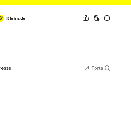
Kleinode
resse
Portal