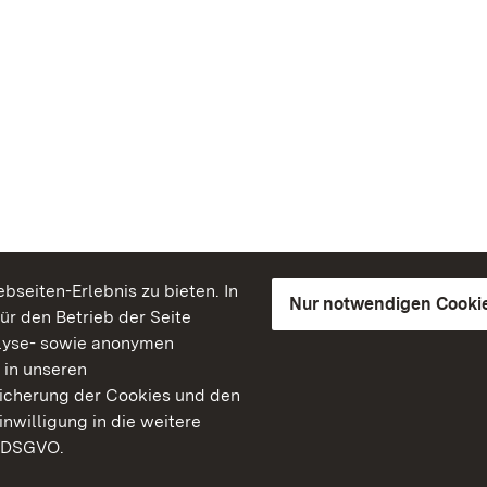
seiten-Erlebnis zu bieten. In
Nur notwendigen Cooki
für den Betrieb der Seite
lyse- sowie anonymen
 in unseren
peicherung der Cookies und den
inwilligung in die weitere
) DSGVO.
Staatliche Schlösser un