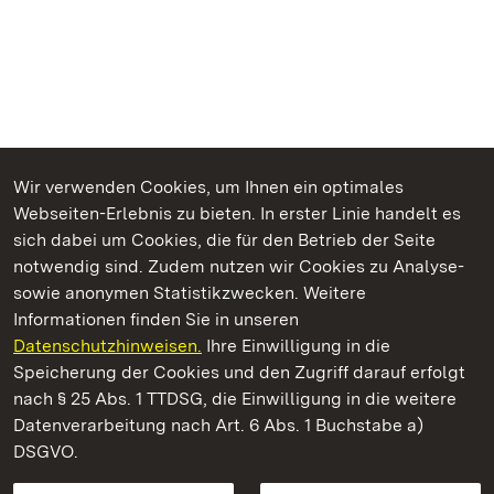
Wir verwenden Cookies, um Ihnen ein optimales
Webseiten-Erlebnis zu bieten. In erster Linie handelt es
Kommen. Staunen. Genießen.
sich dabei um Cookies, die für den Betrieb der Seite
notwendig sind. Zudem nutzen wir Cookies zu Analyse-
sowie anonymen Statistikzwecken. Weitere
Informationen finden Sie in unseren
Datenschutzhinweisen.
Ihre Einwilligung in die
Schloss und Schlossgarten Schwetzingen
Speicherung der Cookies und den Zugriff darauf erfolgt
nach § 25 Abs. 1 TTDSG, die Einwilligung in die weitere
Staatliche Schlösser und Gärten Baden-Württemberg
Datenverarbeitung nach Art. 6 Abs. 1 Buchstabe a)
DSGVO.
Kontakt
FAQ
Impressum
Datenschutz
Gebärdensprache
Leichte Sprache