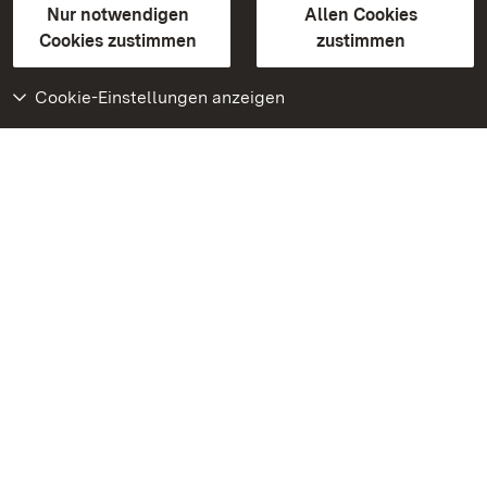
Erklärung zur Barrierefreiheit
Nur notwendigen
Allen Cookies
BITV-konform (geprüfte Seiten)
Cookies zustimmen
zustimmen
Cookie-Einstellungen anzeigen
Weiteres
Portal
Monumente
Besuchen Sie uns auf
Facebook
Besuchen Sie uns auf
Instagram
Besuchen Sie uns auf
Youtube
Lernen Sie unsere Apps
kennen
Google Play Store
App Store für iPhone