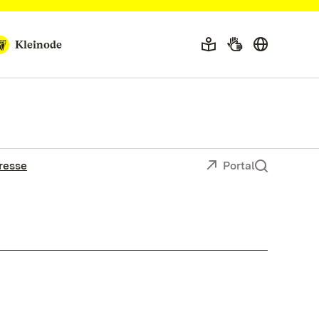
Kleinode
resse
Portal