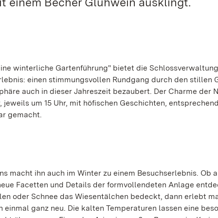
t einem Becher Glühwein ausklingt.
ine winterliche Gartenführung" bietet die Schlossverwaltun
lebnis: einen stimmungsvollen Rundgang durch den stillen 
häre auch in dieser Jahreszeit bezaubert. Der Charme der N
 jeweils um 15 Uhr, mit höfischen Geschichten, entsprechen
ar gemacht.
ns macht ihn auch im Winter zu einem Besuchserlebnis. Ob a
neue Facetten und Details der formvollendeten Anlage entde
llen oder Schnee das Wiesentälchen bedeckt, dann erlebt ma
 einmal ganz neu. Die kalten Temperaturen lassen eine bes