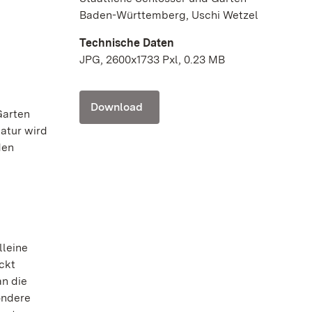
Baden-Württemberg, Uschi Wetzel
Technische Daten
JPG, 2600x1733 Pxl, 0.23 MB
g
Download
Garten
atur wird
den
lleine
ckt
n die
ondere