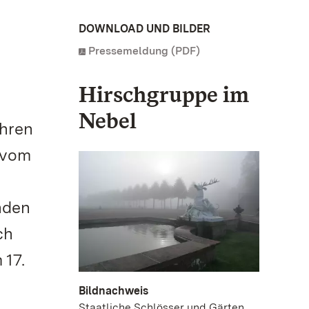
DOWNLOAD UND BILDER
Pressemeldung (PDF)
Hirschgruppe im
Nebel
ihren
 vom
nden
ch
 17.
Bildnachweis
Staatliche Schlösser und Gärten