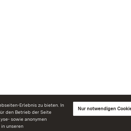
seiten-Erlebnis zu bieten. In
Nur notwendigen Cooki
für den Betrieb der Seite
lyse- sowie anonymen
 in unseren