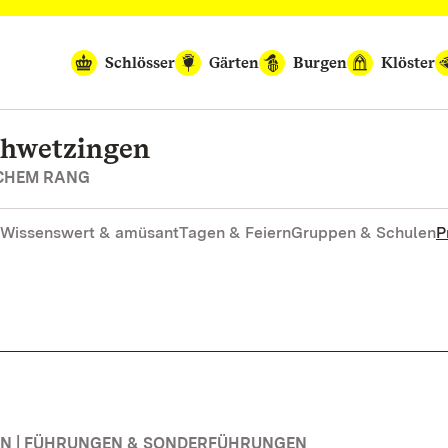
Schlösser
Gärten
Burgen
Klöster
chwetzingen
SCHEM RANG
Wissenswert & amüsant
Tagen & Feiern
Gruppen & Schulen
P
N | FÜHRUNGEN & SONDERFÜHRUNGEN