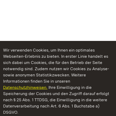
Wir verwenden Cookies, um Ihnen ein optimales
Webseiten-Erlebnis zu bieten. In erster Linie handelt es
Kommen. Staunen. Genießen.
sich dabei um Cookies, die für den Betrieb der Seite
notwendig sind. Zudem nutzen wir Cookies zu Analyse-
sowie anonymen Statistikzwecken. Weitere
Informationen finden Sie in unseren
Datenschutzhinweisen.
Ihre Einwilligung in die
Schloss und Schlossgarten Schwetzingen
Speicherung der Cookies und den Zugriff darauf erfolgt
nach § 25 Abs. 1 TTDSG, die Einwilligung in die weitere
Staatliche Schlösser und Gärten Baden-Württemberg
Datenverarbeitung nach Art. 6 Abs. 1 Buchstabe a)
DSGVO.
Kontakt
FAQ
Impressum
Datenschutz