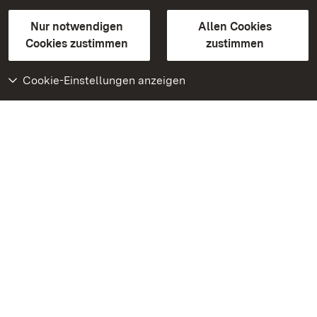
Gebärdensprache
Leichte Sprache
Erklärung zur Barrierefreiheit
Nur notwendigen
Allen Cookies
BITV-konform (geprüfte Seiten)
Cookies zustimmen
zustimmen
Cookie-Einstellungen anzeigen
Weiteres
Portal
Monumente
Besuchen Sie uns auf
Facebook
Besuchen Sie uns auf
Instagram
Besuchen Sie uns auf
Youtube
Lernen Sie unsere Apps
kennen
Google Play Store
App Store für iPhone